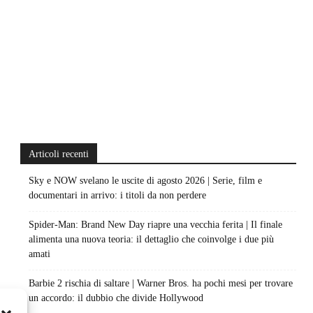
Articoli recenti
Sky e NOW svelano le uscite di agosto 2026 | Serie, film e
documentari in arrivo: i titoli da non perdere
Spider-Man: Brand New Day riapre una vecchia ferita | Il finale
alimenta una nuova teoria: il dettaglio che coinvolge i due più
amati
Barbie 2 rischia di saltare | Warner Bros. ha pochi mesi per trovare
un accordo: il dubbio che divide Hollywood