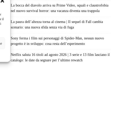
La bocca del diavolo arriva su Prime Video, squali e claustrofobia
nel nuovo survival horror: una vacanza diventa una trappola
e
e il
La paura dell’altezza torna al cinema | Il sequel di Fall cambia
ò
scenario: una nuova sfida senza via di fuga
Sony ferma i film sui personaggi di Spider-Man, nessun nuovo
ze
progetto è in sviluppo: cosa resta dell’esperimento
Netflix saluta 16 titoli ad agosto 2026 | 3 serie e 13 film lasciano il
catalogo: le date da segnare per l’ultimo rewatch