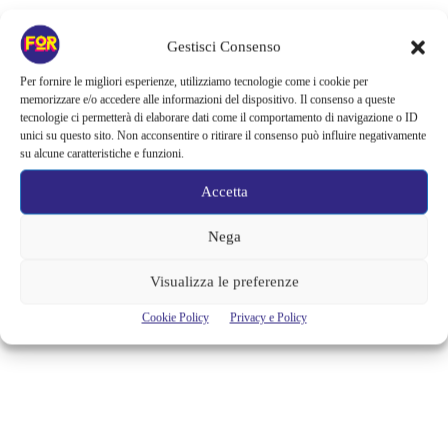
Musica
Gestisci Consenso
ABBONARSI AI CONCERTI DE
Per fornire le migliori esperienze, utilizziamo tecnologie come i cookie per
LAVERDI CONVIENE! PREZZI
memorizzare e/o accedere alle informazioni del dispositivo. Il consenso a queste
tecnologie ci permetterà di elaborare dati come il comportamento di navigazione o ID
SPECIALI PER I LETTORI DI
unici su questo sito. Non acconsentire o ritirare il consenso può influire negativamente
FORTEMENTEIN
su alcune caratteristiche e funzioni.
Accetta
Con buona pace di Giacomo Puccini, non è più solo Tosca a poter dire
"Vissi d'Arte". Sì, perché anno nuovo, vita nuova e forse anche con una
verve un po' più "classica" ! Tra i buoni propositi del 2017 è possibile
Nega
aggiungere anche quello di andare a più concerti! All'Auditorium
Giuseppe Verdi di Milano è possibile assistere ai concerti di tutte le...
Visualizza le preferenze
Cristina Canci
Cookie Policy
Privacy e Policy