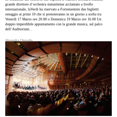
grande direttore d’orchestra statunitense acclamato a livello
internazionale, laVerdi ha riservato a Fortementein due biglietti
omaggio ai primi 10 che si prenoteranno in un giorno a scelta tra
Venerdì 17 Marzo ore 20.00 o Domenica 19 Marzo ore 16.00 Un
doppio imperdibile appuntamento con la grande musica, sul palco
dell’Auditorium...
Alessandra Chiaradia