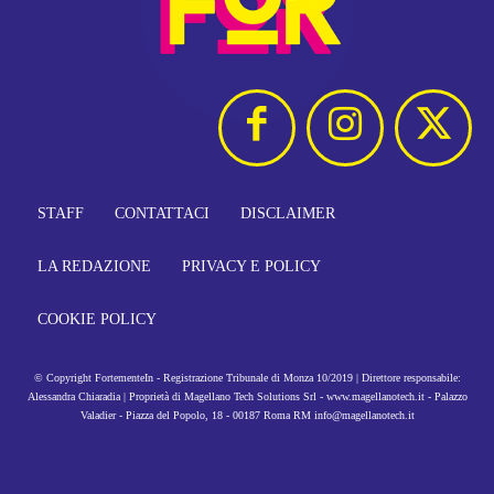
STAFF
CONTATTACI
DISCLAIMER
LA REDAZIONE
PRIVACY E POLICY
COOKIE POLICY
© Copyright FortementeIn - Registrazione Tribunale di Monza 10/2019 | Direttore responsabile:
Alessandra Chiaradia | Proprietà di Magellano Tech Solutions Srl - www.magellanotech.it - Palazzo
Valadier - Piazza del Popolo, 18 - 00187 Roma RM info@magellanotech.it