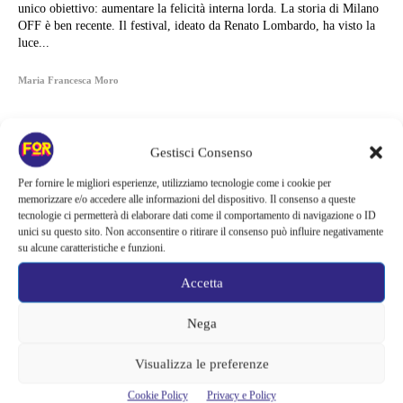
unico obiettivo: aumentare la felicità interna lorda. La storia di Milano
OFF è ben recente. Il festival, ideato da Renato Lombardo, ha visto la
luce...
Maria Francesca Moro
Gestisci Consenso
Per fornire le migliori esperienze, utilizziamo tecnologie come i cookie per
memorizzare e/o accedere alle informazioni del dispositivo. Il consenso a queste
tecnologie ci permetterà di elaborare dati come il comportamento di navigazione o ID
unici su questo sito. Non acconsentire o ritirare il consenso può influire negativamente
su alcune caratteristiche e funzioni.
Accetta
Nega
Articoli recenti
Visualizza le preferenze
Sony ferma i film sui personaggi di Spider-Man, nessun nuovo
Cookie Policy
Privacy e Policy