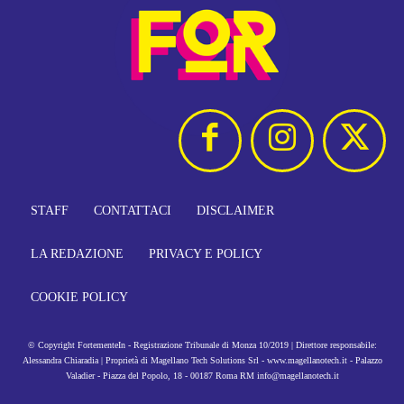
STAFF
CONTATTACI
DISCLAIMER
LA REDAZIONE
PRIVACY E POLICY
COOKIE POLICY
© Copyright FortementeIn - Registrazione Tribunale di Monza 10/2019 | Direttore responsabile:
Alessandra Chiaradia | Proprietà di Magellano Tech Solutions Srl - www.magellanotech.it - Palazzo
Valadier - Piazza del Popolo, 18 - 00187 Roma RM info@magellanotech.it