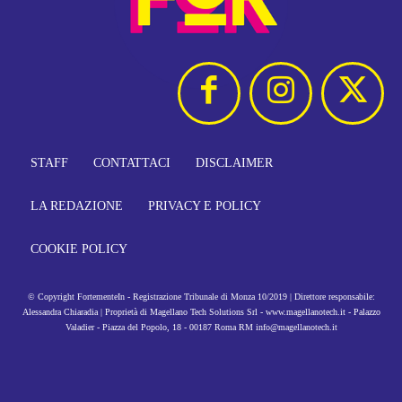
STAFF
CONTATTACI
DISCLAIMER
LA REDAZIONE
PRIVACY E POLICY
COOKIE POLICY
© Copyright FortementeIn - Registrazione Tribunale di Monza 10/2019 | Direttore responsabile:
Alessandra Chiaradia | Proprietà di Magellano Tech Solutions Srl - www.magellanotech.it - Palazzo
Valadier - Piazza del Popolo, 18 - 00187 Roma RM info@magellanotech.it