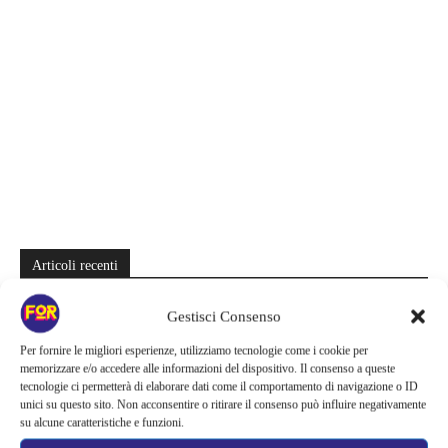
Articoli recenti
La paura dell’altezza torna al cinema | Il sequel di Fall cambia
Gestisci Consenso
scenario: una nuova sfida senza via di fuga
Per fornire le migliori esperienze, utilizziamo tecnologie come i cookie per
Sony ferma i film sui personaggi di Spider-Man, nessun nuovo
memorizzare e/o accedere alle informazioni del dispositivo. Il consenso a queste
progetto è in sviluppo: cosa resta dell’esperimento
tecnologie ci permetterà di elaborare dati come il comportamento di navigazione o ID
unici su questo sito. Non acconsentire o ritirare il consenso può influire negativamente
su alcune caratteristiche e funzioni.
Netflix saluta 16 titoli ad agosto 2026 | 3 serie e 13 film lasciano il