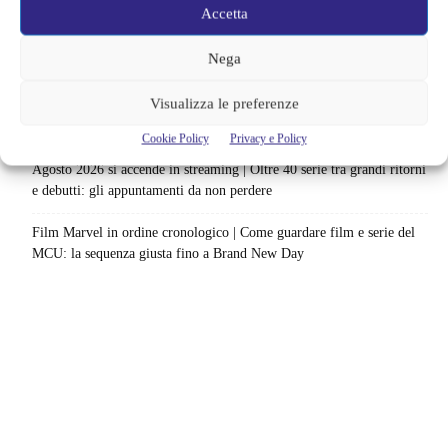
catalogo: le date da segnare per l’ultimo rewatch
Accetta
Netflix indaga sul lato oscuro del pollo fritto | Mo Gilligan affronta
Nega
84 pasti in 28 giorni: da guardare subito
Visualizza le preferenze
Uno splendido errore 3 arriva su Netflix, l’ora esatta del debutto in
italia: quando saranno disponibili gli episodi
Cookie Policy
Privacy e Policy
Agosto 2026 si accende in streaming | Oltre 40 serie tra grandi ritorni
e debutti: gli appuntamenti da non perdere
Film Marvel in ordine cronologico | Come guardare film e serie del
MCU: la sequenza giusta fino a Brand New Day