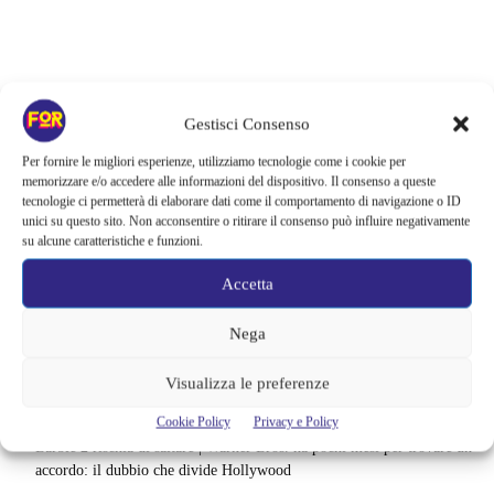
Gestisci Consenso
Per fornire le migliori esperienze, utilizziamo tecnologie come i cookie per
memorizzare e/o accedere alle informazioni del dispositivo. Il consenso a queste
tecnologie ci permetterà di elaborare dati come il comportamento di navigazione o ID
unici su questo sito. Non acconsentire o ritirare il consenso può influire negativamente
su alcune caratteristiche e funzioni.
Accetta
Nega
Articoli recenti
Spider-Man: Brand New Day riapre una vecchia ferita | Il finale
Visualizza le preferenze
alimenta una nuova teoria: il dettaglio che coinvolge i due più amati
Cookie Policy
Privacy e Policy
Barbie 2 rischia di saltare | Warner Bros. ha pochi mesi per trovare un
accordo: il dubbio che divide Hollywood