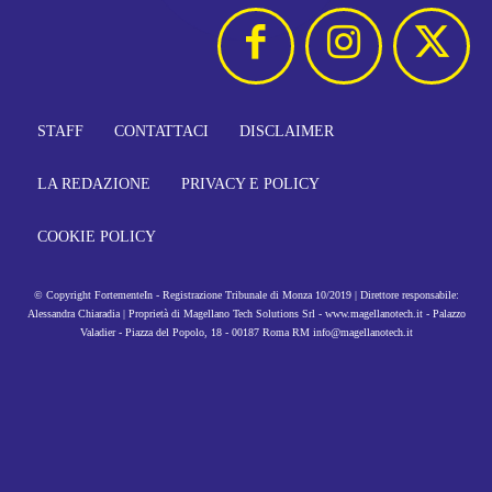
STAFF
CONTATTACI
DISCLAIMER
LA REDAZIONE
PRIVACY E POLICY
COOKIE POLICY
© Copyright FortementeIn - Registrazione Tribunale di Monza 10/2019 | Direttore responsabile:
Alessandra Chiaradia | Proprietà di Magellano Tech Solutions Srl - www.magellanotech.it - Palazzo
Valadier - Piazza del Popolo, 18 - 00187 Roma RM info@magellanotech.it