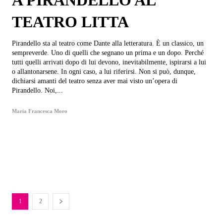
A PIRANDELLO AL
TEATRO LITTA
Pirandello sta al teatro come Dante alla letteratura. È un classico, un
sempreverde. Uno di quelli che segnano un prima e un dopo. Perché
tutti quelli arrivati dopo di lui devono, inevitabilmente, ispirarsi a lui
o allantonarsene. In ogni caso, a lui riferirsi. Non si può, dunque,
dichiarsi amanti del teatro senza aver mai visto un’opera di
Pirandello. Noi,...
Maria Francesca Moro
1
2