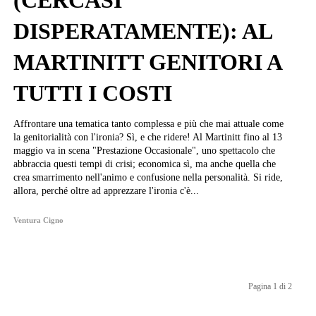
(CERCASI
DISPERATAMENTE): AL
MARTINITT GENITORI A
TUTTI I COSTI
Affrontare una tematica tanto complessa e più che mai attuale come
la genitorialità con l'ironia? Sì, e che ridere! Al Martinitt fino al 13
maggio va in scena "Prestazione Occasionale", uno spettacolo che
abbraccia questi tempi di crisi; economica sì, ma anche quella che
crea smarrimento nell'animo e confusione nella personalità. Si ride,
allora, perché oltre ad apprezzare l'ironia c'è...
Ventura Cigno
Pagina 1 di 2