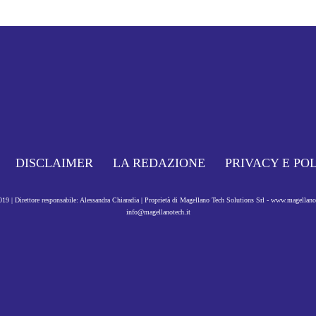
DISCLAIMER
LA REDAZIONE
PRIVACY E PO
9 | Direttore responsabile: Alessandra Chiaradia | Proprietà di Magellano Tech Solutions Srl - www.magellan
info@magellanotech.it