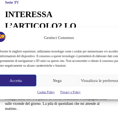
Serie TV
INTERESSA
L’ARTICOLO? LO
SPETTACOLO DI
Gestisci Consenso
BOTTURA E BERTOLINO
fornire le migliori esperienze, utilizziamo tecnologie come i cookie per memorizzare e/o acceder
 informazioni del dispositivo. Il consenso a queste tecnologie ci permetterà di elaborare dati com
RENDE LA POLITICA
portamento di navigazione o ID unici su questo sito. Non acconsentire o ritirare il consenso pu
uire negativamente su alcune caratteristiche e funzioni.
(QUASI) PIACEVOLE
Accetta
Nega
Visualizza le preferen
Il mio lavoro implica che legga tutti i giornali, tutti i giorni. Essere
informata sulle ultime notizie è priorità assoluta. Devo conoscere a
Cookie Policy
Privacy e Policy
menadito i deliri di Salvini, i vagheggiamenti di Di Maio, i non-
sviluppi della Tav e il parere di Serra, Gramellini e compagnia bella
sulle vicende del giorno. La pila di quotidiani che mi attende al
mattino...