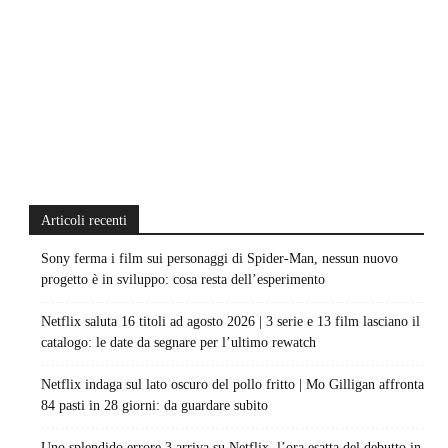
Articoli recenti
Sony ferma i film sui personaggi di Spider-Man, nessun nuovo
progetto è in sviluppo: cosa resta dell’esperimento
Netflix saluta 16 titoli ad agosto 2026 | 3 serie e 13 film lasciano il
catalogo: le date da segnare per l’ultimo rewatch
Netflix indaga sul lato oscuro del pollo fritto | Mo Gilligan affronta
84 pasti in 28 giorni: da guardare subito
Uno splendido errore 3 arriva su Netflix, l’ora esatta del debutto in