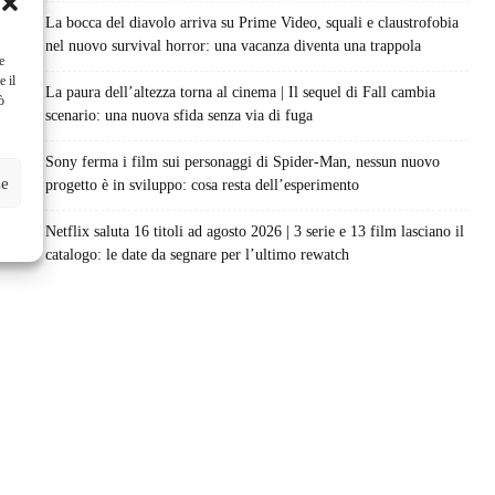
La bocca del diavolo arriva su Prime Video, squali e claustrofobia
nel nuovo survival horror: una vacanza diventa una trappola
e
e il
La paura dell’altezza torna al cinema | Il sequel di Fall cambia
ò
scenario: una nuova sfida senza via di fuga
Sony ferma i film sui personaggi di Spider-Man, nessun nuovo
ze
progetto è in sviluppo: cosa resta dell’esperimento
Netflix saluta 16 titoli ad agosto 2026 | 3 serie e 13 film lasciano il
catalogo: le date da segnare per l’ultimo rewatch