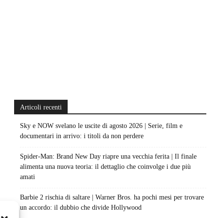
Articoli recenti
Sky e NOW svelano le uscite di agosto 2026 | Serie, film e
documentari in arrivo: i titoli da non perdere
Spider-Man: Brand New Day riapre una vecchia ferita | Il finale
alimenta una nuova teoria: il dettaglio che coinvolge i due più
amati
Barbie 2 rischia di saltare | Warner Bros. ha pochi mesi per trovare
un accordo: il dubbio che divide Hollywood