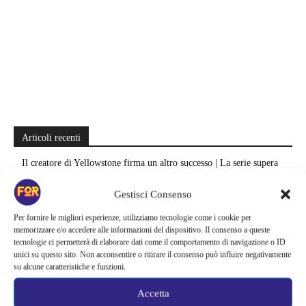
Articoli recenti
Il creatore di Yellowstone firma un altro successo | La serie supera
Fallout e One Piece: il risultato è eccezionale
Gestisci Consenso
Ted Lasso cambia completamente squadra | La quarta stagione riparte
Per fornire le migliori esperienze, utilizziamo tecnologie come i cookie per
dal calcio femminile: perché è la scelta più coerente
memorizzare e/o accedere alle informazioni del dispositivo. Il consenso a queste
tecnologie ci permetterà di elaborare dati come il comportamento di navigazione o ID
Monster affronta il caso Lizzie Borden, Netflix svela data e prime
unici su questo sito. Non acconsentire o ritirare il consenso può influire negativamente
immagini: cosa anticipano sulla nuova stagione
su alcune caratteristiche e funzioni.
Ready Player Two torna a dare segnali di vita | Zak Penn conferma il
Accetta