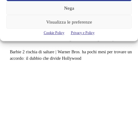
lavoro sul sequel: cosa manca per far partire il film
Nega
Sky e NOW svelano le uscite di agosto 2026 | Serie, film e
documentari in arrivo: i titoli da non perdere
Visualizza le preferenze
Spider-Man: Brand New Day riapre una vecchia ferita | Il finale
Cookie Policy
Privacy e Policy
alimenta una nuova teoria: il dettaglio che coinvolge i due più amati
Barbie 2 rischia di saltare | Warner Bros. ha pochi mesi per trovare un
accordo: il dubbio che divide Hollywood