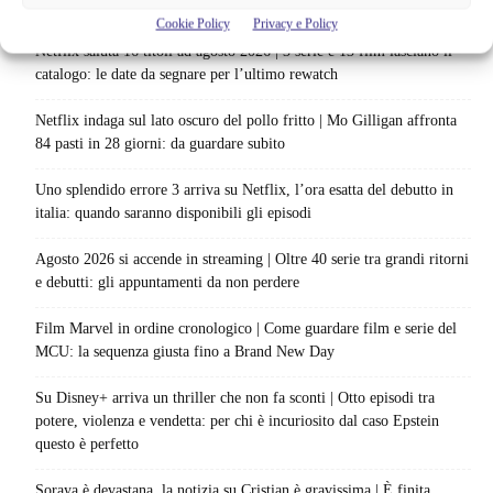
Articoli recenti
Cookie Policy
Privacy e Policy
Netflix saluta 16 titoli ad agosto 2026 | 3 serie e 13 film lasciano il
catalogo: le date da segnare per l’ultimo rewatch
Netflix indaga sul lato oscuro del pollo fritto | Mo Gilligan affronta
84 pasti in 28 giorni: da guardare subito
Uno splendido errore 3 arriva su Netflix, l’ora esatta del debutto in
italia: quando saranno disponibili gli episodi
Agosto 2026 si accende in streaming | Oltre 40 serie tra grandi ritorni
e debutti: gli appuntamenti da non perdere
Film Marvel in ordine cronologico | Come guardare film e serie del
MCU: la sequenza giusta fino a Brand New Day
Su Disney+ arriva un thriller che non fa sconti | Otto episodi tra
potere, violenza e vendetta: per chi è incuriosito dal caso Epstein
questo è perfetto
Soraya è devastana, la notizia su Cristian è gravissima | È finita