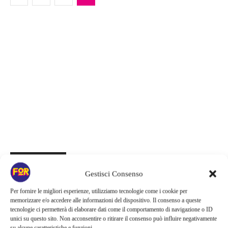
Articoli recenti
Gestisci Consenso
La paura dell’altezza torna al cinema | Il sequel di Fall cambia
scenario: una nuova sfida senza via di fuga
Per fornire le migliori esperienze, utilizziamo tecnologie come i cookie per
memorizzare e/o accedere alle informazioni del dispositivo. Il consenso a queste
tecnologie ci permetterà di elaborare dati come il comportamento di navigazione o ID
Sony ferma i film sui personaggi di Spider-Man, nessun nuovo
unici su questo sito. Non acconsentire o ritirare il consenso può influire negativamente
progetto è in sviluppo: cosa resta dell’esperimento
su alcune caratteristiche e funzioni.