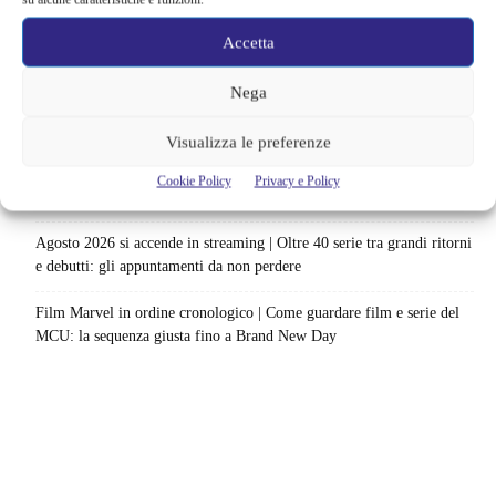
Netflix saluta 16 titoli ad agosto 2026 | 3 serie e 13 film lasciano il
Accetta
catalogo: le date da segnare per l’ultimo rewatch
Nega
Netflix indaga sul lato oscuro del pollo fritto | Mo Gilligan affronta
84 pasti in 28 giorni: da guardare subito
Visualizza le preferenze
Uno splendido errore 3 arriva su Netflix, l’ora esatta del debutto in
Cookie Policy
Privacy e Policy
italia: quando saranno disponibili gli episodi
Agosto 2026 si accende in streaming | Oltre 40 serie tra grandi ritorni
e debutti: gli appuntamenti da non perdere
Film Marvel in ordine cronologico | Come guardare film e serie del
MCU: la sequenza giusta fino a Brand New Day