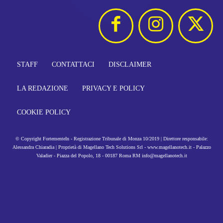
STAFF
CONTATTACI
DISCLAIMER
LA REDAZIONE
PRIVACY E POLICY
COOKIE POLICY
© Copyright FortementeIn - Registrazione Tribunale di Monza 10/2019 | Direttore responsabile:
Alessandra Chiaradia | Proprietà di Magellano Tech Solutions Srl - www.magellanotech.it - Palazzo
Valadier - Piazza del Popolo, 18 - 00187 Roma RM info@magellanotech.it