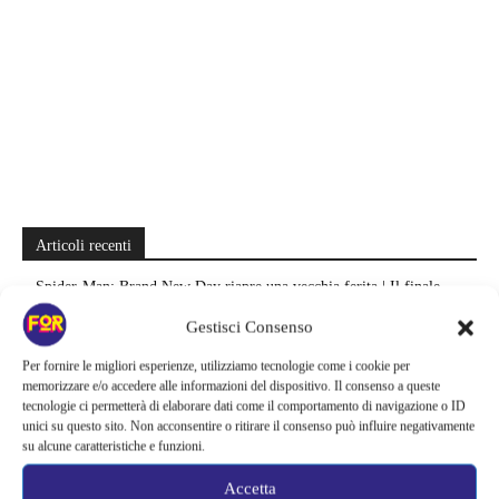
Articoli recenti
Spider-Man: Brand New Day riapre una vecchia ferita | Il finale
alimenta una nuova teoria: il dettaglio che coinvolge i due più amati
Gestisci Consenso
Barbie 2 rischia di saltare | Warner Bros. ha pochi mesi per trovare un
Per fornire le migliori esperienze, utilizziamo tecnologie come i cookie per
accordo: il dubbio che divide Hollywood
memorizzare e/o accedere alle informazioni del dispositivo. Il consenso a queste
tecnologie ci permetterà di elaborare dati come il comportamento di navigazione o ID
unici su questo sito. Non acconsentire o ritirare il consenso può influire negativamente
La bocca del diavolo arriva su Prime Video, squali e claustrofobia nel
su alcune caratteristiche e funzioni.
nuovo survival horror: una vacanza diventa una trappola
Accetta
La paura dell’altezza torna al cinema | Il sequel di Fall cambia