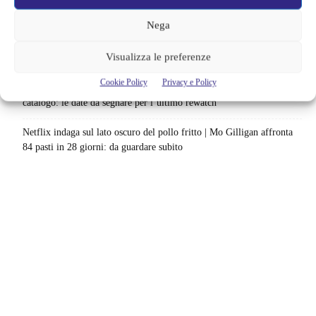
scenario: una nuova sfida senza via di fuga
Nega
Sony ferma i film sui personaggi di Spider-Man, nessun nuovo
Visualizza le preferenze
progetto è in sviluppo: cosa resta dell’esperimento
Cookie Policy
Privacy e Policy
Netflix saluta 16 titoli ad agosto 2026 | 3 serie e 13 film lasciano il
catalogo: le date da segnare per l’ultimo rewatch
Netflix indaga sul lato oscuro del pollo fritto | Mo Gilligan affronta
84 pasti in 28 giorni: da guardare subito