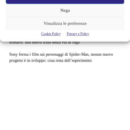
accordo: il dubbio che divide Hollywood
Nega
La bocca del diavolo arriva su Prime Video, squali e claustrofobia nel
Visualizza le preferenze
nuovo survival horror: una vacanza diventa una trappola
Cookie Policy
Privacy e Policy
La paura dell’altezza torna al cinema | Il sequel di Fall cambia
scenario: una nuova sfida senza via di fuga
Sony ferma i film sui personaggi di Spider-Man, nessun nuovo
progetto è in sviluppo: cosa resta dell’esperimento