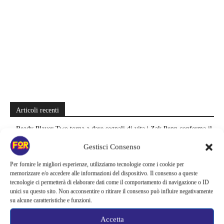
Articoli recenti
Ready Player Two torna a dare segnali di vita | Zak Penn conferma il
lavoro sul sequel: cosa manca per far partire il film
Gestisci Consenso
Sky e NOW svelano le uscite di agosto 2026 | Serie, film e
Per fornire le migliori esperienze, utilizziamo tecnologie come i cookie per
documentari in arrivo: i titoli da non perdere
memorizzare e/o accedere alle informazioni del dispositivo. Il consenso a queste
tecnologie ci permetterà di elaborare dati come il comportamento di navigazione o ID
unici su questo sito. Non acconsentire o ritirare il consenso può influire negativamente
Spider-Man: Brand New Day riapre una vecchia ferita | Il finale
su alcune caratteristiche e funzioni.
alimenta una nuova teoria: il dettaglio che coinvolge i due più amati
Accetta
Barbie 2 rischia di saltare | Warner Bros. ha pochi mesi per trovare un