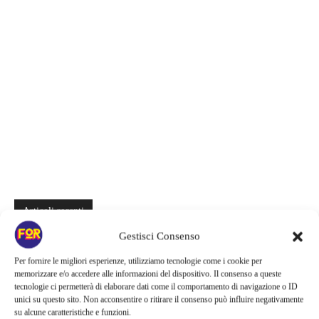
Articoli recenti
Gestisci Consenso
Sky e NOW svelano le uscite di agosto 2026 | Serie, film e
documentari in arrivo: i titoli da non perdere
Per fornire le migliori esperienze, utilizziamo tecnologie come i cookie per
memorizzare e/o accedere alle informazioni del dispositivo. Il consenso a queste
Spider-Man: Brand New Day riapre una vecchia ferita | Il finale
tecnologie ci permetterà di elaborare dati come il comportamento di navigazione o ID
alimenta una nuova teoria: il dettaglio che coinvolge i due più amati
unici su questo sito. Non acconsentire o ritirare il consenso può influire negativamente
su alcune caratteristiche e funzioni.