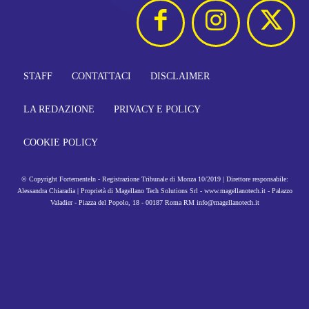
STAFF
CONTATTACI
DISCLAIMER
LA REDAZIONE
PRIVACY E POLICY
COOKIE POLICY
© Copyright FortementeIn - Registrazione Tribunale di Monza 10/2019 | Direttore responsabile:
Alessandra Chiaradia | Proprietà di Magellano Tech Solutions Srl - www.magellanotech.it - Palazzo
Valadier - Piazza del Popolo, 18 - 00187 Roma RM info@magellanotech.it