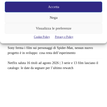
Barbie 2 rischia di saltare | Warner Bros. ha pochi mesi per trovare un
Accetta
accordo: il dubbio che divide Hollywood
Nega
La bocca del diavolo arriva su Prime Video, squali e claustrofobia nel
nuovo survival horror: una vacanza diventa una trappola
Visualizza le preferenze
La paura dell’altezza torna al cinema | Il sequel di Fall cambia
Cookie Policy
Privacy e Policy
scenario: una nuova sfida senza via di fuga
Sony ferma i film sui personaggi di Spider-Man, nessun nuovo
progetto è in sviluppo: cosa resta dell’esperimento
Netflix saluta 16 titoli ad agosto 2026 | 3 serie e 13 film lasciano il
catalogo: le date da segnare per l’ultimo rewatch