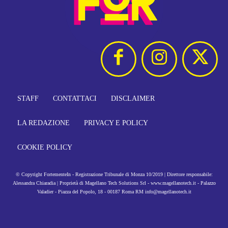
STAFF
CONTATTACI
DISCLAIMER
LA REDAZIONE
PRIVACY E POLICY
COOKIE POLICY
© Copyright FortementeIn - Registrazione Tribunale di Monza 10/2019 | Direttore responsabile:
Alessandra Chiaradia | Proprietà di Magellano Tech Solutions Srl - www.magellanotech.it - Palazzo
Valadier - Piazza del Popolo, 18 - 00187 Roma RM info@magellanotech.it