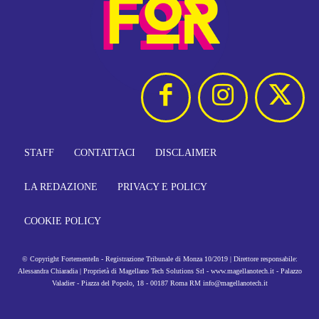
STAFF
CONTATTACI
DISCLAIMER
LA REDAZIONE
PRIVACY E POLICY
COOKIE POLICY
© Copyright FortementeIn - Registrazione Tribunale di Monza 10/2019 | Direttore responsabile:
Alessandra Chiaradia | Proprietà di Magellano Tech Solutions Srl - www.magellanotech.it - Palazzo
Valadier - Piazza del Popolo, 18 - 00187 Roma RM info@magellanotech.it