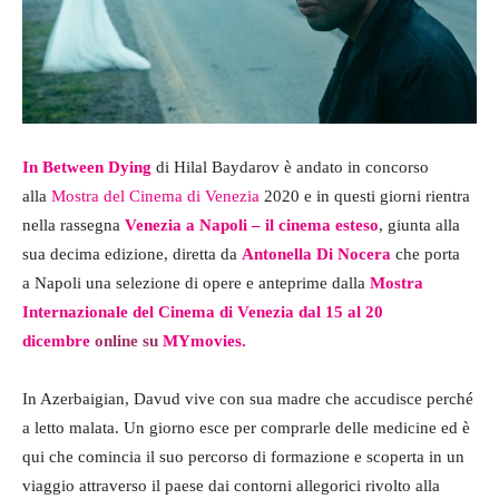
In Between Dying
di Hilal Baydarov è andato in concorso
alla
Mostra del Cinema di Venezia
2020 e in questi giorni rientra
nella rassegna
Venezia a Napoli – il cinema esteso
, giunta alla
sua decima edizione, diretta da
Antonella Di Nocera
che porta
a Napoli una selezione di opere e anteprime dalla
Mostra
Internazionale del Cinema di Venezia
dal 15 al 20
dicembre
online su
MYmovies
.
In Azerbaigian, Davud vive con sua madre che accudisce perché
a letto malata. Un giorno esce per comprarle delle medicine ed è
qui che comincia il suo percorso di formazione e scoperta in un
viaggio attraverso il paese dai contorni allegorici rivolto alla