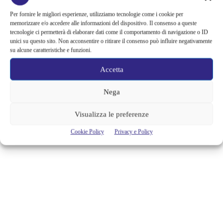
documentario e come si è detto questo sguardo documentaristico
Per fornire le migliori esperienze, utilizziamo tecnologie come i cookie per
è ancora presente nell’opera In Between Dying.
memorizzare e/o accedere alle informazioni del dispositivo. Il consenso a queste
tecnologie ci permetterà di elaborare dati come il comportamento di navigazione o ID
unici su questo sito. Non acconsentire o ritirare il consenso può influire negativamente
Nel complesso il film è un buon secondo prodotto registico e un
su alcune caratteristiche e funzioni.
discreto tentativo di narrazione fiction con un protagonista
impegnato nel ruolo.
Accetta
Nega
TAGS
cinema
film
MYmovies.
recensione
spettacolo
Venezia a Napoli
Visualizza le preferenze
Cookie Policy
Privacy e Policy