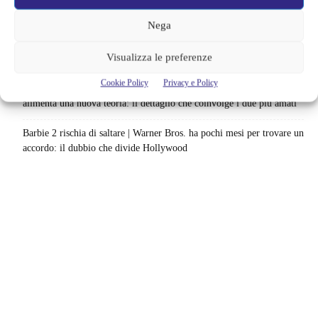
lavoro sul sequel: cosa manca per far partire il film
Nega
Sky e NOW svelano le uscite di agosto 2026 | Serie, film e
Visualizza le preferenze
documentari in arrivo: i titoli da non perdere
Cookie Policy
Privacy e Policy
Spider-Man: Brand New Day riapre una vecchia ferita | Il finale
alimenta una nuova teoria: il dettaglio che coinvolge i due più amati
Barbie 2 rischia di saltare | Warner Bros. ha pochi mesi per trovare un
accordo: il dubbio che divide Hollywood