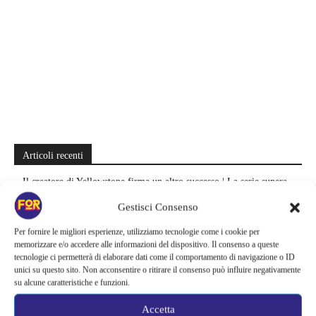
Articoli recenti
Il creatore di Yellowstone firma un altro successo | La serie supera
Fallout e One Piece: il risultato è eccezionale
Gestisci Consenso
Ted Lasso cambia completamente squadra | La quarta stagione riparte
Per fornire le migliori esperienze, utilizziamo tecnologie come i cookie per
dal calcio femminile: perché è la scelta più coerente
memorizzare e/o accedere alle informazioni del dispositivo. Il consenso a queste
tecnologie ci permetterà di elaborare dati come il comportamento di navigazione o ID
unici su questo sito. Non acconsentire o ritirare il consenso può influire negativamente
Monster affronta il caso Lizzie Borden, Netflix svela data e prime
su alcune caratteristiche e funzioni.
immagini: cosa anticipano sulla nuova stagione
Accetta
Ready Player Two torna a dare segnali di vita | Zak Penn conferma il