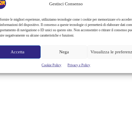
Il patrimonio cinematografico AAMOD al servizio di tutti con
Gestisci Consenso
percorsi didattici a tema, migliaia di film disponibili gratuitamente
sul canale YouTube. Un grande contributo per la conoscenza del
fornire le migliori esperienze, utilizziamo tecnologie come i cookie per memorizzare e/o acceder
nostro patrimonio storico audiovisivo, da tempo l’Archivio
 informazioni del dispositivo. Il consenso a queste tecnologie ci permetterà di elaborare dati com
Audiovisivo del Movimento Operaio e Democratico ha messo a
portamento di navigazione o ID unici su questo sito. Non acconsentire o ritirare il consenso pu
disposizione gratuitamente migliaia di film sul proprio canale
uire negativamente su alcune caratteristiche e funzioni.
YouTube, consultabili anche, corredati di schede con le descrizioni...
Cristina Canci
Accetta
Nega
Visualizza le preferen
Cookie Policy
Privacy e Policy