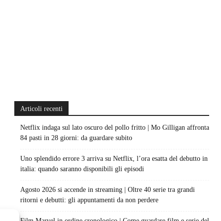
Articoli recenti
Netflix indaga sul lato oscuro del pollo fritto | Mo Gilligan affronta
84 pasti in 28 giorni: da guardare subito
Uno splendido errore 3 arriva su Netflix, l’ora esatta del debutto in
italia: quando saranno disponibili gli episodi
Agosto 2026 si accende in streaming | Oltre 40 serie tra grandi
ritorni e debutti: gli appuntamenti da non perdere
Film Marvel in ordine cronologico | Come guardare film e serie del