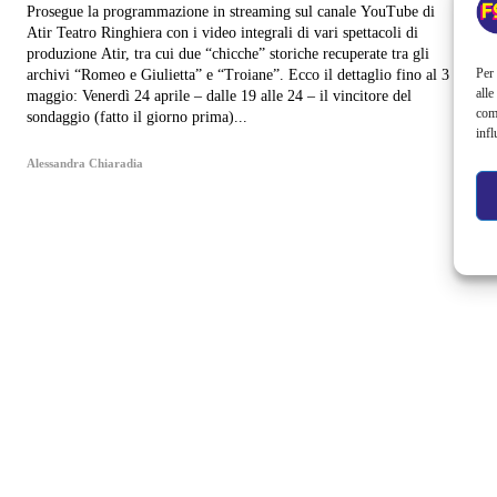
Prosegue la programmazione in streaming sul canale YouTube di
Atir Teatro Ringhiera con i video integrali di vari spettacoli di
produzione Atir, tra cui due “chicche” storiche recuperate tra gli
Per 
archivi “Romeo e Giulietta” e “Troiane”. Ecco il dettaglio fino al 3
alle
maggio: Venerdì 24 aprile – dalle 19 alle 24 – il vincitore del
com
sondaggio (fatto il giorno prima)...
infl
Alessandra Chiaradia