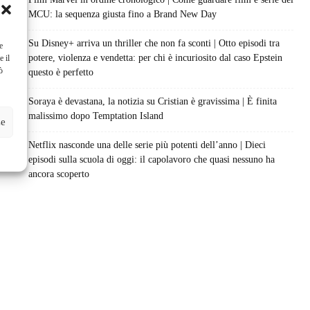
MCU: la sequenza giusta fino a Brand New Day
Su Disney+ arriva un thriller che non fa sconti | Otto episodi tra
e
potere, violenza e vendetta: per chi è incuriosito dal caso Epstein
e il
ò
questo è perfetto
Soraya è devastana, la notizia su Cristian è gravissima | È finita
malissimo dopo Temptation Island
ze
Netflix nasconde una delle serie più potenti dell’anno | Dieci
episodi sulla scuola di oggi: il capolavoro che quasi nessuno ha
ancora scoperto