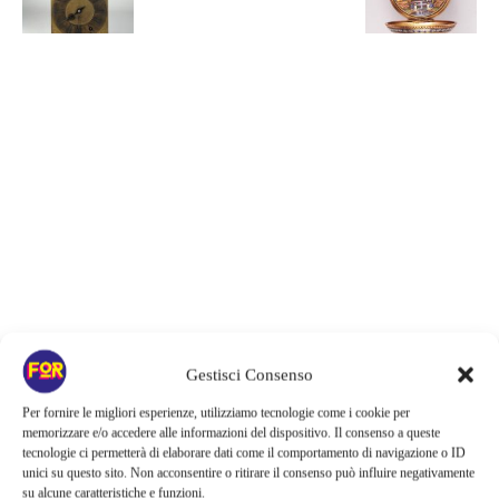
Gestisci Consenso
Articoli recenti
Per fornire le migliori esperienze, utilizziamo tecnologie come i cookie per
memorizzare e/o accedere alle informazioni del dispositivo. Il consenso a queste
Monster affronta il caso Lizzie Borden, Netflix svela data e prime
tecnologie ci permetterà di elaborare dati come il comportamento di navigazione o ID
immagini: cosa anticipano sulla nuova stagione
unici su questo sito. Non acconsentire o ritirare il consenso può influire negativamente
su alcune caratteristiche e funzioni.