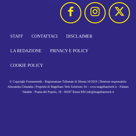
STAFF
CONTATTACI
DISCLAIMER
LA REDAZIONE
PRIVACY E POLICY
COOKIE POLICY
© Copyright FortementeIn - Registrazione Tribunale di Monza 10/2019 | Direttore responsabile:
Alessandra Chiaradia | Proprietà di Magellano Tech Solutions Srl - www.magellanotech.it - Palazzo
Valadier - Piazza del Popolo, 18 - 00187 Roma RM info@magellanotech.it