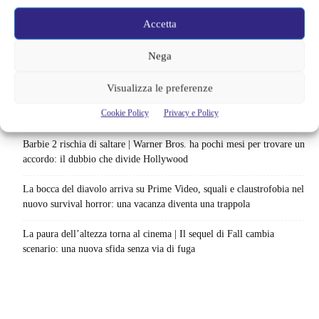
Ready Player Two torna a dare segnali di vita | Zak Penn conferma il
Accetta
lavoro sul sequel: cosa manca per far partire il film
Sky e NOW svelano le uscite di agosto 2026 | Serie, film e
Nega
documentari in arrivo: i titoli da non perdere
Visualizza le preferenze
Spider-Man: Brand New Day riapre una vecchia ferita | Il finale
Cookie Policy
Privacy e Policy
alimenta una nuova teoria: il dettaglio che coinvolge i due più amati
Barbie 2 rischia di saltare | Warner Bros. ha pochi mesi per trovare un
accordo: il dubbio che divide Hollywood
La bocca del diavolo arriva su Prime Video, squali e claustrofobia nel
nuovo survival horror: una vacanza diventa una trappola
La paura dell’altezza torna al cinema | Il sequel di Fall cambia
scenario: una nuova sfida senza via di fuga