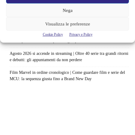
catalogo: le date da segnare per l’ultimo rewatch
Nega
Netflix indaga sul lato oscuro del pollo fritto | Mo Gilligan affronta
84 pasti in 28 giorni: da guardare subito
Visualizza le preferenze
Uno splendido errore 3 arriva su Netflix, l’ora esatta del debutto in
Cookie Policy
Privacy e Policy
italia: quando saranno disponibili gli episodi
Agosto 2026 si accende in streaming | Oltre 40 serie tra grandi ritorni
e debutti: gli appuntamenti da non perdere
Film Marvel in ordine cronologico | Come guardare film e serie del
MCU: la sequenza giusta fino a Brand New Day