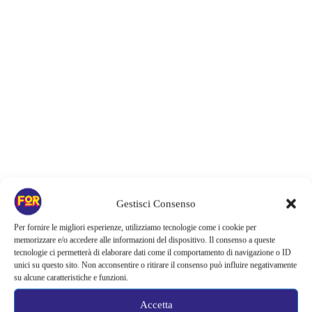
Articoli recenti
Gestisci Consenso
La paura dell’altezza torna al cinema | Il sequel di Fall cambia
Per fornire le migliori esperienze, utilizziamo tecnologie come i cookie per
scenario: una nuova sfida senza via di fuga
memorizzare e/o accedere alle informazioni del dispositivo. Il consenso a queste
tecnologie ci permetterà di elaborare dati come il comportamento di navigazione o ID
Sony ferma i film sui personaggi di Spider-Man, nessun nuovo
unici su questo sito. Non acconsentire o ritirare il consenso può influire negativamente
progetto è in sviluppo: cosa resta dell’esperimento
su alcune caratteristiche e funzioni.
Netflix saluta 16 titoli ad agosto 2026 | 3 serie e 13 film lasciano il
Accetta