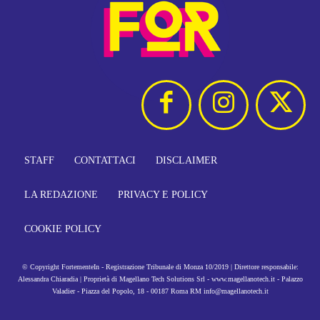
STAFF
CONTATTACI
DISCLAIMER
LA REDAZIONE
PRIVACY E POLICY
COOKIE POLICY
© Copyright FortementeIn - Registrazione Tribunale di Monza 10/2019 | Direttore responsabile:
Alessandra Chiaradia | Proprietà di Magellano Tech Solutions Srl - www.magellanotech.it - Palazzo
Valadier - Piazza del Popolo, 18 - 00187 Roma RM info@magellanotech.it