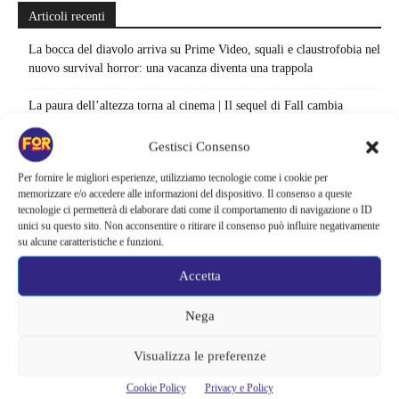
Articoli recenti
La bocca del diavolo arriva su Prime Video, squali e claustrofobia nel
nuovo survival horror: una vacanza diventa una trappola
La paura dell’altezza torna al cinema | Il sequel di Fall cambia
scenario: una nuova sfida senza via di fuga
Gestisci Consenso
Sony ferma i film sui personaggi di Spider-Man, nessun nuovo
Per fornire le migliori esperienze, utilizziamo tecnologie come i cookie per
progetto è in sviluppo: cosa resta dell’esperimento
memorizzare e/o accedere alle informazioni del dispositivo. Il consenso a queste
tecnologie ci permetterà di elaborare dati come il comportamento di navigazione o ID
Netflix saluta 16 titoli ad agosto 2026 | 3 serie e 13 film lasciano il
unici su questo sito. Non acconsentire o ritirare il consenso può influire negativamente
catalogo: le date da segnare per l’ultimo rewatch
su alcune caratteristiche e funzioni.
Netflix indaga sul lato oscuro del pollo fritto | Mo Gilligan affronta
Accetta
84 pasti in 28 giorni: da guardare subito
Nega
Uno splendido errore 3 arriva su Netflix, l’ora esatta del debutto in
italia: quando saranno disponibili gli episodi
Visualizza le preferenze
Agosto 2026 si accende in streaming | Oltre 40 serie tra grandi ritorni
Cookie Policy
Privacy e Policy