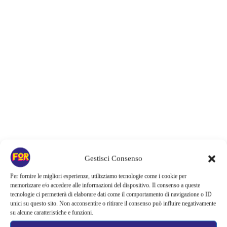
Gestisci Consenso
Articoli recenti
Per fornire le migliori esperienze, utilizziamo tecnologie come i cookie per
La paura dell’altezza torna al cinema | Il sequel di Fall cambia
memorizzare e/o accedere alle informazioni del dispositivo. Il consenso a queste
scenario: una nuova sfida senza via di fuga
tecnologie ci permetterà di elaborare dati come il comportamento di navigazione o ID
unici su questo sito. Non acconsentire o ritirare il consenso può influire negativamente
Sony ferma i film sui personaggi di Spider-Man, nessun nuovo
su alcune caratteristiche e funzioni.
progetto è in sviluppo: cosa resta dell’esperimento