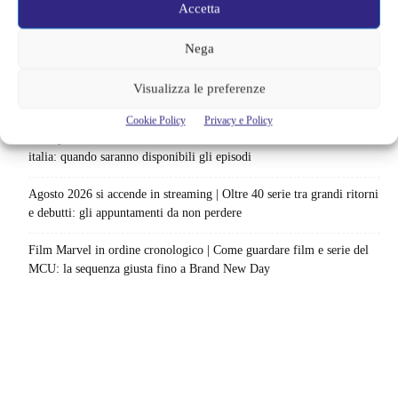
Accetta
Netflix saluta 16 titoli ad agosto 2026 | 3 serie e 13 film lasciano il
catalogo: le date da segnare per l’ultimo rewatch
Nega
Netflix indaga sul lato oscuro del pollo fritto | Mo Gilligan affronta
Visualizza le preferenze
84 pasti in 28 giorni: da guardare subito
Cookie Policy
Privacy e Policy
Uno splendido errore 3 arriva su Netflix, l’ora esatta del debutto in
italia: quando saranno disponibili gli episodi
Agosto 2026 si accende in streaming | Oltre 40 serie tra grandi ritorni
e debutti: gli appuntamenti da non perdere
Film Marvel in ordine cronologico | Come guardare film e serie del
MCU: la sequenza giusta fino a Brand New Day