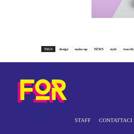
TAGS
design
make-up
NEWS
style
trucchi
STAFF
CONTATTACI