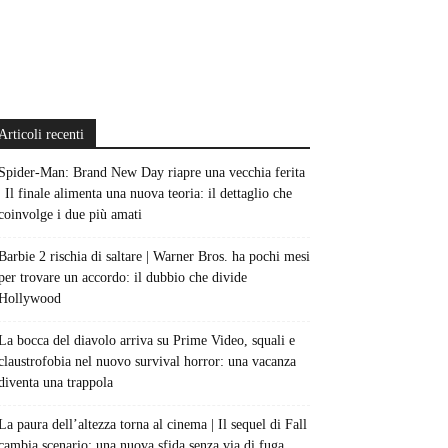
Articoli recenti
Spider-Man: Brand New Day riapre una vecchia ferita
| Il finale alimenta una nuova teoria: il dettaglio che
coinvolge i due più amati
Barbie 2 rischia di saltare | Warner Bros. ha pochi mesi
per trovare un accordo: il dubbio che divide
Hollywood
La bocca del diavolo arriva su Prime Video, squali e
claustrofobia nel nuovo survival horror: una vacanza
diventa una trappola
La paura dell’altezza torna al cinema | Il sequel di Fall
cambia scenario: una nuova sfida senza via di fuga