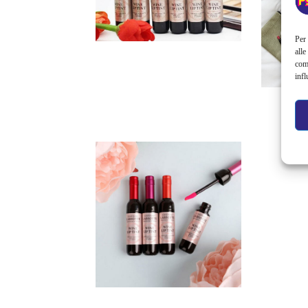
Per 
alle
com
infl