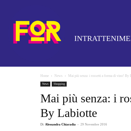
INTRATTENIM
Home
News
Mai più senza: i rossetti a forma di vino! By 
News
Shopping
Mai più senza: i ro
By Labiotte
Di
Alessandra Chiaradia
-
29 Novembre 2016