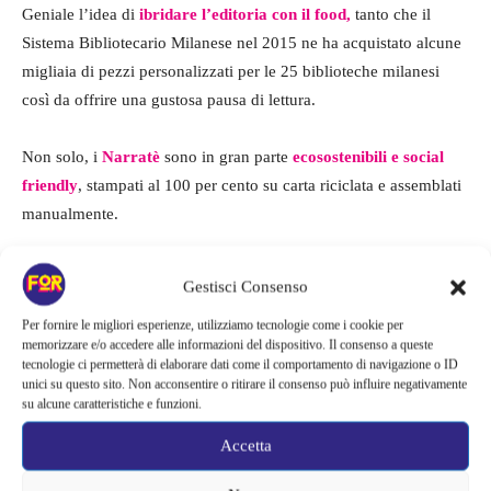
Geniale l’idea di
ibridare l’editoria con il food,
tanto che il
Sistema Bibliotecario Milanese nel 2015 ne ha acquistato alcune
migliaia di pezzi personalizzati per le 25 biblioteche milanesi
così da offrire una gustosa pausa di lettura.
Non solo, i
Narratè
sono in gran parte
ecosostenibili e social
friendly
, stampati al 100 per cento su carta riciclata e assemblati
manualmente.
Ed ecco serivito il nuovo modo di immergersi nella lettura.
Gestisci Consenso
Per fornire le migliori esperienze, utilizziamo tecnologie come i cookie per
TAGS
booklovers
letteratura
lettura
Libri
romanzi
te
memorizzare e/o accedere alle informazioni del dispositivo. Il consenso a queste
tecnologie ci permetterà di elaborare dati come il comportamento di navigazione o ID
unici su questo sito. Non acconsentire o ritirare il consenso può influire negativamente
su alcune caratteristiche e funzioni.
Accetta