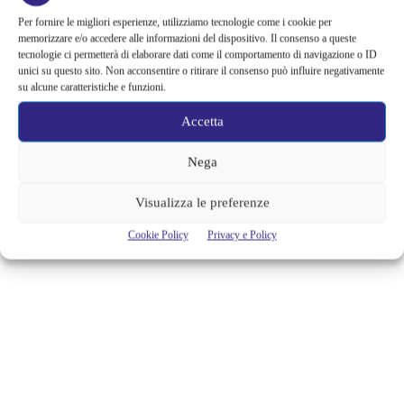
a oggi, che li rende la rock band con il maggior numero di
Per fornire le migliori esperienze, utilizziamo tecnologie come i cookie per
riconoscimenti nella storia dei Grammy).
memorizzare e/o accedere alle informazioni del dispositivo. Il consenso a queste
tecnologie ci permetterà di elaborare dati come il comportamento di navigazione o ID
unici su questo sito. Non acconsentire o ritirare il consenso può influire negativamente
Per calendario e info:
www.u2.com
e
www.livenation.com
su alcune caratteristiche e funzioni.
Accetta
Photo credit – Sam Jones
Nega
TAGS
concerti
eventi
Live Nation
roma
show
tour
Visualizza le preferenze
Cookie Policy
Privacy e Policy