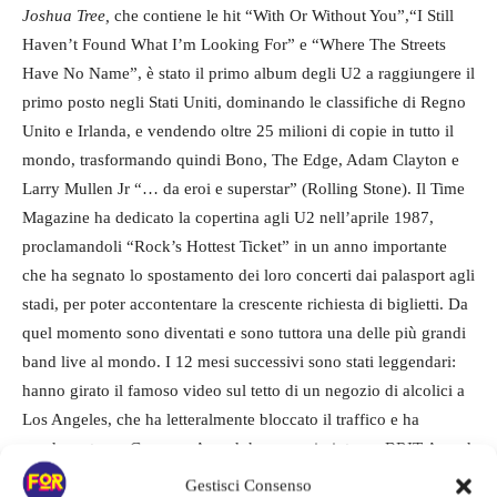
Joshua Tree,
che contiene le hit “With Or Without You”,“I Still
Haven’t Found What I’m Looking For” e “Where The Streets
Have No Name”, è stato il primo album degli U2 a raggiungere il
primo posto negli Stati Uniti, dominando le classifiche di Regno
Unito e Irlanda, e vendendo oltre 25 milioni di copie in tutto il
mondo, trasformando quindi Bono, The Edge, Adam Clayton e
Larry Mullen Jr “… da eroi e superstar” (Rolling Stone). Il Time
Magazine ha dedicato la copertina agli U2 nell’aprile 1987,
proclamandoli “Rock’s Hottest Ticket” in un anno importante
che ha segnato lo spostamento dei loro concerti dai palasport agli
stadi, per poter accontentare la crescente richiesta di biglietti. Da
quel momento sono diventati e sono tuttora una delle più grandi
band live al mondo. I 12 mesi successivi sono stati leggendari:
hanno girato il famoso video sul tetto di un negozio di alcolici a
Los Angeles, che ha letteralmente bloccato il traffico e ha
guadagnato un Grammy Award; hanno poi vinto un BRIT Award
e due Grammy – tra cui Album dell’Anno (il primo di 22 ricevuti
Gestisci Consenso