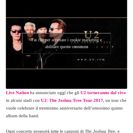
Fai clic per accettare i cookie marketing e
abilitare questo contenuto
Live Nation
ha annunciato oggi che gli
U2 torneranno dal vivo
in alcuni stadi con
U2: The Joshua Tree Tour 2017
, un tour che
vuole celebrare il trentesimo anniversario dell’omonimo quinto
album della band.
Ogni concerto proporrà tutte le canzoni di
The Joshua Tree
, e