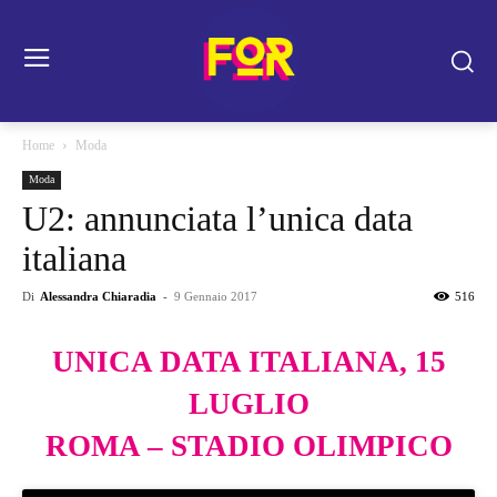
Home
Moda
Moda
U2: annunciata l’unica data
italiana
Di
Alessandra Chiaradia
-
9 Gennaio 2017
516
UNICA DATA ITALIANA, 15
LUGLIO
ROMA – STADIO OLIMPICO