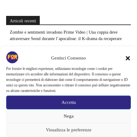
Articoli recenti
Zombie e sentimenti invadono Prime Video | Una coppia deve
attraversare Seoul durante l’apocalisse: il K-drama da recuperare
Sei stagioni di guerre e complotti nello spazio | Su Prime Video si
Gestisci Consenso
nasconde una grande epopea sci-fi: la saga salvata appena in tempo
Per fornire le migliori esperienze, utilizziamo tecnologie come i cookie per
Il creatore di Yellowstone firma un altro successo | La serie supera
memorizzare e/o accedere alle informazioni del dispositivo. Il consenso a queste
Fallout e One Piece: il risultato è eccezionale
tecnologie ci permetterà di elaborare dati come il comportamento di navigazione o ID
unici su questo sito. Non acconsentire o ritirare il consenso può influire negativamente
Ted Lasso cambia completamente squadra | La quarta stagione riparte
su alcune caratteristiche e funzioni.
dal calcio femminile: perché è la scelta più coerente
Accetta
Monster affronta il caso Lizzie Borden, Netflix svela data e prime
immagini: cosa anticipano sulla nuova stagione
Nega
Ready Player Two torna a dare segnali di vita | Zak Penn conferma il
Visualizza le preferenze
lavoro sul sequel: cosa manca per far partire il film