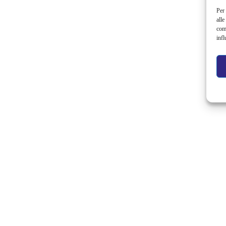
Per 
alle
com
infl