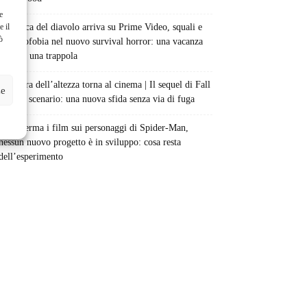
e
e il
La bocca del diavolo arriva su Prime Video, squali e
ò
claustrofobia nel nuovo survival horror: una vacanza
diventa una trappola
La paura dell’altezza torna al cinema | Il sequel di Fall
ze
cambia scenario: una nuova sfida senza via di fuga
Sony ferma i film sui personaggi di Spider-Man,
nessun nuovo progetto è in sviluppo: cosa resta
dell’esperimento