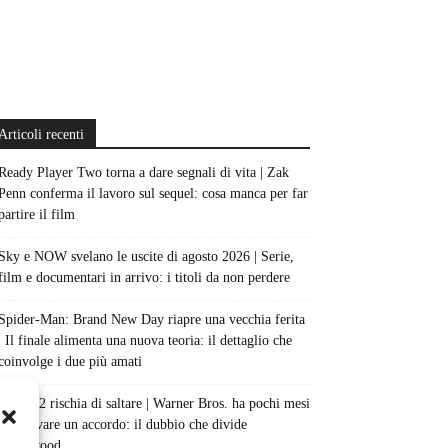
Articoli recenti
Ready Player Two torna a dare segnali di vita | Zak
Penn conferma il lavoro sul sequel: cosa manca per far
partire il film
Sky e NOW svelano le uscite di agosto 2026 | Serie,
film e documentari in arrivo: i titoli da non perdere
Spider-Man: Brand New Day riapre una vecchia ferita
| Il finale alimenta una nuova teoria: il dettaglio che
coinvolge i due più amati
Barbie 2 rischia di saltare | Warner Bros. ha pochi mesi
per trovare un accordo: il dubbio che divide
Hollywood