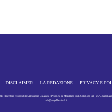
DISCLAIMER
LA REDAZIONE
PRIVACY E PO
9 | Direttore responsabile: Alessandra Chiaradia | Proprietà di Magellano Tech Solutions Srl - www.magellan
info@magellanotech.it