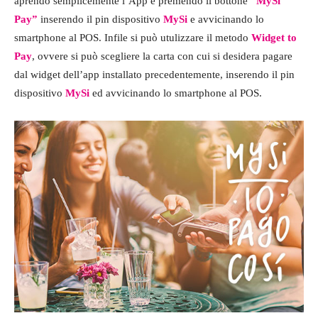
aprendo semplicemente l’App e premendo il bottone
“MySi
Pay”
inserendo il pin dispositivo
MySi
e avvicinando lo
smartphone al POS. Infile si può utulizzare il metodo
Widget to
Pay
, ovvere si può scegliere la carta con cui si desidera pagare
dal widget dell’app installato precedentemente, inserendo il pin
dispositivo
MySi
ed avvicinando lo smartphone al POS.