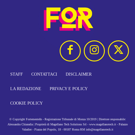
STAFF
CONTATTACI
DISCLAIMER
LA REDAZIONE
PRIVACY E POLICY
COOKIE POLICY
© Copyright FortementeIn - Registrazione Tribunale di Monza 10/2019 | Direttore responsabile:
Alessandra Chiaradia | Proprietà di Magellano Tech Solutions Srl - www.magellanotech.it - Palazzo
Valadier - Piazza del Popolo, 18 - 00187 Roma RM info@magellanotech.it