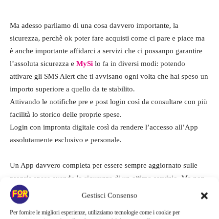
Ma adesso parliamo di una cosa davvero importante, la
sicurezza, perchè ok poter fare acquisti come ci pare e piace ma
è anche importante affidarci a servizi che ci possanpo garantire
l’assoluta sicurezza e
MySi
lo fa in diversi modi: potendo
attivare gli SMS Alert che ti avvisano ogni volta che hai speso un
importo superiore a quello da te stabilito.
Attivando le notifiche pre e post login così da consultare con più
facilità lo storico delle proprie spese.
Login con impronta digitale così da rendere l’accesso all’App
assolutamente esclusivo e personale.
Un App davvero completa per essere sempre aggiornato sulle
proprie spese avendo la sicurezza di un ottimo servizio. Ma non
è tutto, per chi decide di far parte della community
MySi
è
Gestisci Consenso
disponibile l’accesso anche a un Club esclusico il
Club IoSi
. Si
Per fornire le migliori esperienze, utilizziamo tecnologie come i cookie per
tratta di un esclusivo programma di fidelizzazione che premia i