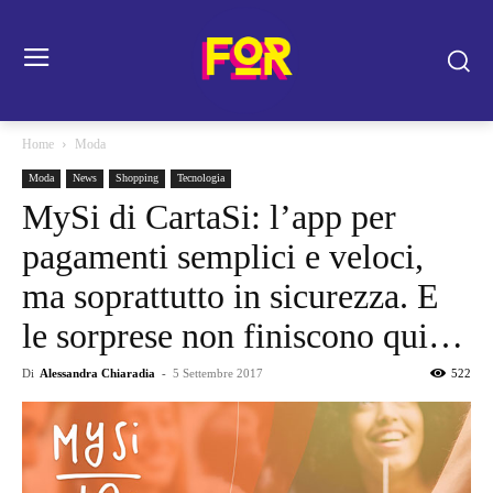
Home
Moda
Moda
News
Shopping
Tecnologia
MySi di CartaSi: l’app per
pagamenti semplici e veloci,
ma soprattutto in sicurezza. E
le sorprese non finiscono qui…
Di
Alessandra Chiaradia
-
5 Settembre 2017
522