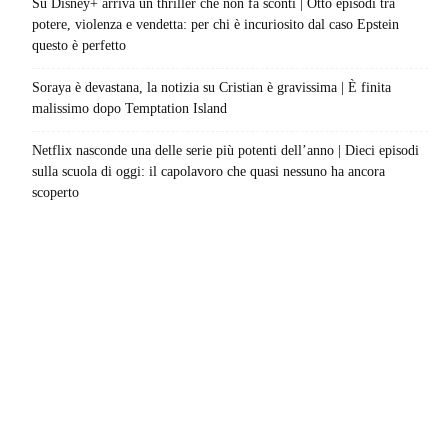
Su Disney+ arriva un thriller che non fa sconti | Otto episodi tra
potere, violenza e vendetta: per chi è incuriosito dal caso Epstein
questo è perfetto
Soraya è devastana, la notizia su Cristian è gravissima | È finita
malissimo dopo Temptation Island
Netflix nasconde una delle serie più potenti dell’anno | Dieci episodi
sulla scuola di oggi: il capolavoro che quasi nessuno ha ancora
scoperto