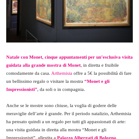
Natale con Monet, cinque appuntamenti per un’esclusiva visita
guidata alla grande mostra di Monet
, in diretta e fruibile
comodamente da casa.
Arthemisia
offre a 5€ la possibilità di fare
un bellissimo regalo o visitare la mostra
“Monet e gli
Impressionisti”
, da soli o in compagnia.
Anche se le mostre sono chiuse, la voglia di godere delle
meraviglie dell’arte è grande. Per il periodo natalizio, Arthemisia
ha pensato quindi a un regalo per tutti gli appassionati di arte:
una visita guidata in diretta alla mostra “Monet e gli
Impressionisti”, allestita a
Palazzo Albergati di Bologna
,