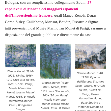
Bologna, con un semplicissimo collegamento Zoom,
57
capolavori di
Monet
e dei maggiori esponenti
dell’Impressionismo francese
, quali Manet, Renoir, Degas,
Corot, Sisley, Caillebotte, Morisot, Boudin, Pissarro e Signac,
tutti provenienti dal Musée Marmottan Monet di Parigi, saranno a
disposizione del grande pubblico e direttamente da casa.
Claude Monet (1840-
Claude Monet (1840-
1926) Ninfee, 1916-
1926). Il ponte
1919 circa Olio su tela,
dell’Europa, Stazione
Claude Monet (1840-
150×197 cm. Parigi,
Saint- Lazare, 1877 Olio
1926) Ninfee, 1916-
Musée Marmottan
su tela, 65×81 cm.
1919 circa Olio su tela,
Monet, lascito Michel
Parigi, Musée
200×180 cm. Parigi,
Monet, 1966. © Musée
Marmottan Monet,
Musée Marmottan
Marmottan Monet,
dono Eugène e
Monet, lascito Michel
Paris / Bridgeman
Victorine Donop de
Monet, 1966. © Musée
Images
Monchy, 1940 © Musée