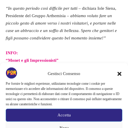
“In questo periodo così difficile per tutti
– dichiara Iole Siena,
Presidente del Gruppo Arthemisia –
abbiamo voluto fare un
piccolo gesto di amore verso i nostri visitatori, e portare nelle
case un abbraccio e un soffio di bellezza. Spero che genitori e
figli possano condividere questo bel momento insieme!”
INFO:
“Monet e gli Impressionisti”
Gestisci Consenso
Acquisto su
www.arthemisia.it
Per fornire le migliori esperienze, utilizziamo tecnologie come i cookie per
memorizzare e/o accedere alle informazioni del dispositivo. Il consenso a queste
www.palazzoalbergati.com
tecnologie ci permetterà di elaborare dati come il comportamento di navigazione o ID
unici su questo sito. Non acconsentire o ritirare il consenso può influire negativamente
su alcune caratteristiche e funzioni.
Biglietto:
5€ (+ diritti d’agenzia)
Accetta
Modalità di partecipazione
App Zoom
Nega