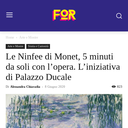
Home
Arte e Mostre
Arte e Mostre
Storia e Curiosità
Le Ninfee di Monet, 5 minuti
da soli con l’opera. L’iniziativa
di Palazzo Ducale
Di
Alessandra Chiaradia
-
8 Giugno 2020
823