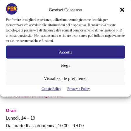
Giverny.
Gestisci Consenso
La visita all’opera sarà permessa seguendo i protocolli di
Per fornire le migliori esperienze, utilizziamo tecnologie come i cookie per
memorizzare e/o accedere alle informazioni del dispositivo. Il consenso a queste
sicurezza anti Covid19 che prevedono
: il rispetto della distanza
tecnologie ci permetterà di elaborare dati come il comportamento di navigazione o ID
di sicurezza tra le persone seguendo il percorso segnalato
unici su questo sito. Non acconsentire o ritirare il consenso può influire negativamente
su alcune caratteristiche e funzioni.
all’interno delle sale espositive; utilizzo della mascherina
all’interno della mostra; misurazione della temperatura
Accetta
all’ingresso della mostra.
Nega
Visualizza le preferenze
INFO:
Cookie Policy
Privacy e Policy
www.palazzoducale.genova.it
Orari
Lunedì, 14 – 19
Dal martedì alla domenica, 10.00 – 19.00