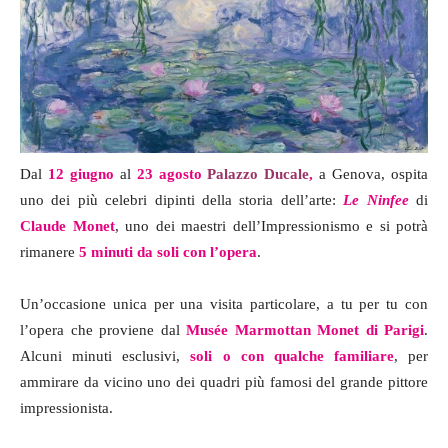
Dal
12 giugno
al
23 agosto
Palazzo Ducale
,
a Genova, ospita
uno dei più celebri dipinti della storia dell’arte:
Le Ninfee
di
Claude Monet
, uno dei maestri dell’Impressionismo e si potrà
rimanere
5 minuti da soli con l’opera
.
Un’occasione unica per una visita particolare, a tu per tu con
l’opera che proviene dal
Musée Marmottan Monet di Parigi
.
Alcuni minuti esclusivi,
soli o con qualche familiare
, per
ammirare da vicino uno dei quadri più famosi del grande pittore
impressionista.