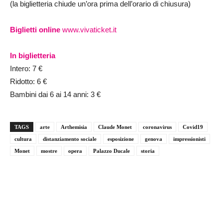
(la biglietteria chiude un’ora prima dell’orario di chiusura)
Biglietti online
www.vivaticket.it
In biglietteria
Intero: 7 €
Ridotto: 6 €
Bambini dai 6 ai 14 anni: 3 €
TAGS
arte
Arthemisia
Claude Monet
coronavirus
Covid19
cultura
distanziamento sociale
esposizione
genova
impressionisti
Monet
mostre
opera
Palazzo Ducale
storia