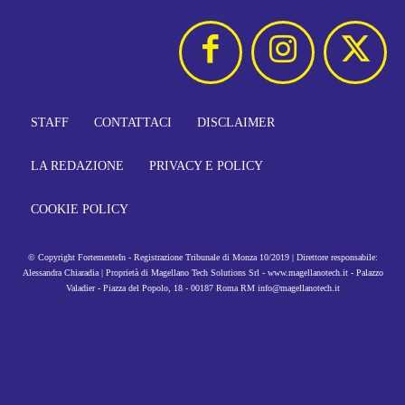
STAFF
CONTATTACI
DISCLAIMER
LA REDAZIONE
PRIVACY E POLICY
COOKIE POLICY
© Copyright FortementeIn - Registrazione Tribunale di Monza 10/2019 | Direttore responsabile:
Alessandra Chiaradia | Proprietà di Magellano Tech Solutions Srl - www.magellanotech.it - Palazzo
Valadier - Piazza del Popolo, 18 - 00187 Roma RM info@magellanotech.it