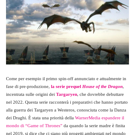
Come per esempio il primo spin-off annunciato e attualmente in
fase di pre-produzione,
la serie prequel
House of the Dragon
,
incentrata sulle origini dei
Targaryen
, che dovrebbe debuttare
nel 2022. Questa serie racconterà i preparativi che hanno portato
alla guerra dei Targaryen a Westeros, conosciuta come la Danza
dei Draghi. È stata una priorità della
WarnerMedia
espandere il
mondo di “Game of Thrones”
da quando la serie madre è finita
nel 2019, si dice che ci siano più progetti ambientati nel mondo