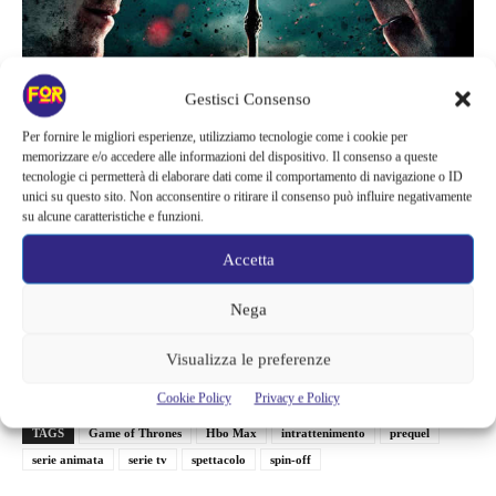
Gestisci Consenso
HBO Max ha già diverse serie DC Comics in lavorazione, tra cui
Per fornire le migliori esperienze, utilizziamo tecnologie come i cookie per
memorizzare e/o accedere alle informazioni del dispositivo. Il consenso a queste
“Peacemaker” con John Cena come spinoff del prossimo film di
tecnologie ci permetterà di elaborare dati come il comportamento di navigazione o ID
James Gunn “Suicide Squad” e una serie su “Green Lantern” di
unici su questo sito. Non acconsentire o ritirare il consenso può influire negativamente
Greg Berlanti. Inoltre JJ Abrams sta anche progettando e
su alcune caratteristiche e funzioni.
lavorando alla serie “Justice League Dark”. Ma non è tutto, è in
Accetta
arrivo una serie ispirata a “Shining” su cui stanno lavorando
niente meno che Abrams e Bad Robot, così come uno spinoff di
Nega
“
Dune
” basata sull’organizzazione di rilevanza sociale, religiosa
Visualizza le preferenze
e politica
Bene Gesserit
.
Cookie Policy
Privacy e Policy
TAGS
Game of Thrones
Hbo Max
intrattenimento
prequel
serie animata
serie tv
spettacolo
spin-off