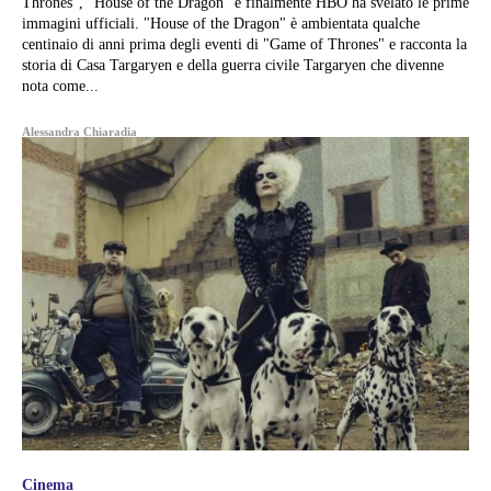
Thrones", "House of the Dragon" e finalmente HBO ha svelato le prime
immagini ufficiali. "House of the Dragon" è ambientata qualche
centinaio di anni prima degli eventi di "Game of Thrones" e racconta la
storia di Casa Targaryen e della guerra civile Targaryen che divenne
nota come...
Alessandra Chiaradia
Cinema