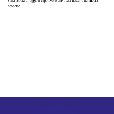
sulla scuola di oggi: il capolavoro che quasi nessuno ha ancora
scoperto