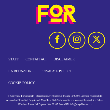
STAFF
CONTATTACI
DISCLAIMER
LA REDAZIONE
PRIVACY E POLICY
COOKIE POLICY
© Copyright FortementeIn - Registrazione Tribunale di Monza 10/2019 | Direttore responsabile:
Alessandra Chiaradia | Proprietà di Magellano Tech Solutions Srl - www.magellanotech.it - Palazzo
Valadier - Piazza del Popolo, 18 - 00187 Roma RM info@magellanotech.it