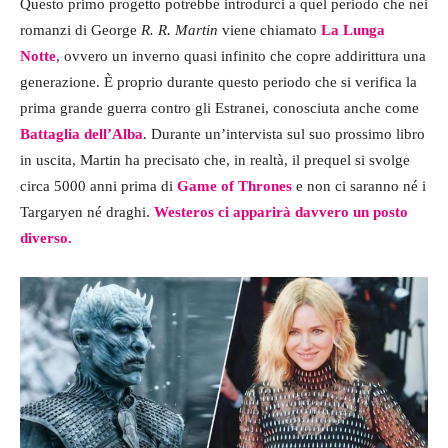
Questo primo progetto potrebbe introdurci a quel periodo che nei
romanzi di
George
R. R. Martin
viene chiamato
La Lunga
Notte
, ovvero un inverno quasi infinito che copre addirittura una
generazione. È proprio durante questo periodo che si verifica la
prima grande guerra contro gli Estranei, conosciuta anche come
Battaglia dell’Alba
. Durante un’intervista sul suo prossimo libro
in uscita, Martin ha precisato che, in realtà, il prequel si svolge
circa 5000 anni prima di
Game of Thrones
e non ci saranno né i
Targaryen né draghi.
Westeros ci apparirà davvero un posto
diverso.