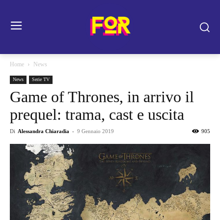
Home
News
News
Serie TV
Game of Thrones, in arrivo il
prequel: trama, cast e uscita
Di
Alessandra Chiaradia
-
9 Gennaio 2019
905