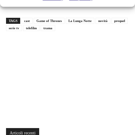
informazioni.
Ormai la carne è al fuoco!
TAGS
cast
Game of Thrones
La Lunga Notte
novità
prequel
serie tv
telefilm
trama
Articoli recenti