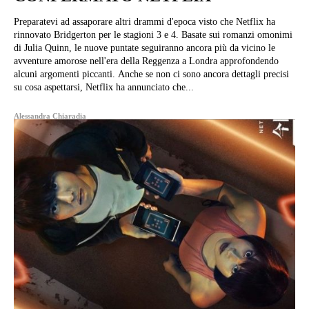
Preparatevi ad assaporare altri drammi d'epoca visto che Netflix ha
rinnovato Bridgerton per le stagioni 3 e 4. Basate sui romanzi omonimi
di Julia Quinn, le nuove puntate seguiranno ancora più da vicino le
avventure amorose nell'era della Reggenza a Londra approfondendo
alcuni argomenti piccanti. Anche se non ci sono ancora dettagli precisi
su cosa aspettarsi, Netflix ha annunciato che...
Alessandra Chiaradia