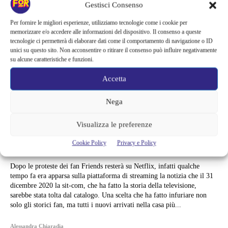
Gestisci Consenso
Per fornire le migliori esperienze, utilizziamo tecnologie come i cookie per
memorizzare e/o accedere alle informazioni del dispositivo. Il consenso a queste
tecnologie ci permetterà di elaborare dati come il comportamento di navigazione o ID
unici su questo sito. Non acconsentire o ritirare il consenso può influire negativamente
su alcune caratteristiche e funzioni.
Accetta
Serie TV
Nega
FRIENDS RESTERÀ SU NETFLIX,
Visualizza le preferenze
AVETE GIÀ FATTO IL REWATCH
Cookie Policy
Privacy e Policy
PRIMA DEL REBOOT?
Dopo le proteste dei fan Friends resterà su Netflix, infatti qualche
tempo fa era apparsa sulla piattaforma di streaming la notizia che il 31
dicembre 2020 la sit-com, che ha fatto la storia della televisione,
sarebbe stata tolta dal catalogo. Una scelta che ha fatto infuriare non
solo gli storici fan, ma tutti i nuovi arrivati nella casa più...
Alessandra Chiaradia