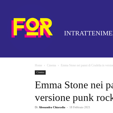
INTRATTENIM
Home
Cinema
Emma Stone nei panni di Crudelia in versione
Cinema
Emma Stone nei pa
versione punk rock,
Di
Alessandra Chiaradia
-
18 Febbraio 2021