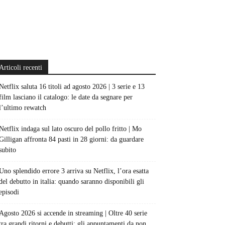
Articoli recenti
Netflix saluta 16 titoli ad agosto 2026 | 3 serie e 13
film lasciano il catalogo: le date da segnare per
l’ultimo rewatch
Netflix indaga sul lato oscuro del pollo fritto | Mo
Gilligan affronta 84 pasti in 28 giorni: da guardare
subito
Uno splendido errore 3 arriva su Netflix, l’ora esatta
del debutto in italia: quando saranno disponibili gli
episodi
Agosto 2026 si accende in streaming | Oltre 40 serie
tra grandi ritorni e debutti: gli appuntamenti da non