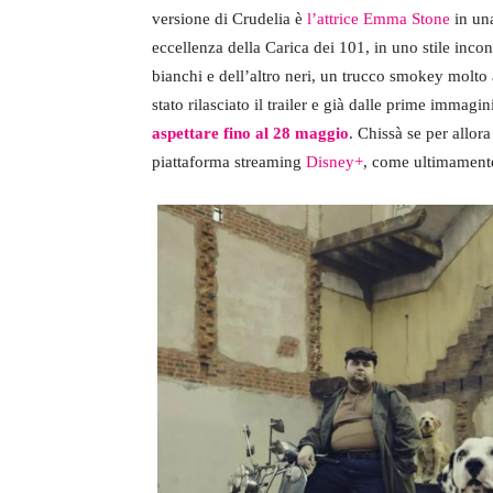
versione di Crudelia è
l’attrice Emma Stone
in una
eccellenza della Carica dei 101, in uno stile inconf
bianchi e dell’altro neri, un trucco smokey molt
stato rilasciato il trailer e già dalle prime immag
aspettare fino al 28 maggio
. Chissà se per allor
piattaforma streaming
Disney+
, come ultimament