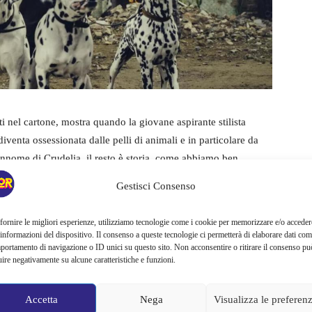
ati nel cartone, mostra quando la giovane aspirante stilista
iventa ossessionata dalle pelli di animali e in particolare da
rannome di Crudelia, il resto è storia, come abbiamo ben
he ne viene fatta nel film d’animazione Disney del 1961
Gestisci Consenso
 interpretata da
Glenn Close
in altri due film, del 1996 e del
fornire le migliori esperienze, utilizziamo tecnologie come i cookie per memorizzare e/o acceder
 informazioni del dispositivo. Il consenso a queste tecnologie ci permetterà di elaborare dati com
portamento di navigazione o ID unici su questo sito. Non acconsentire o ritirare il consenso pu
uire negativamente su alcune caratteristiche e funzioni.
Accetta
Nega
Visualizza le preferen