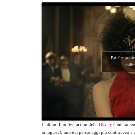
Fai clic per a
abilit
L’ultimo film live-action della
Disney
è interament
in inglese), uno dei personaggi più controversi e