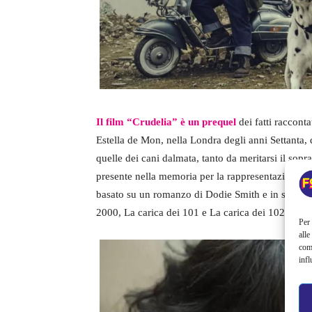
Il film “Crudelia” è un prequel
dei fatti raccont
Estella de Mon, nella Londra degli anni Settanta, d
quelle dei cani dalmata, tanto da meritarsi il sop
presente nella memoria per la rappresentazione c
basato su un romanzo di Dodie Smith e in seguito
2000, La carica dei 101 e La carica dei 102.
Per 
alle
com
infl