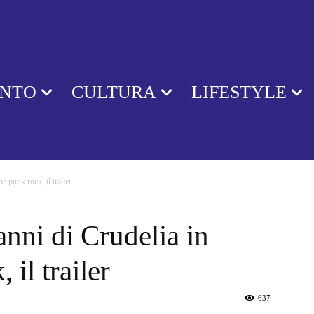
ENTO
CULTURA
LIFESTYLE
 punk rock, il trailer
nni di Crudelia in
 il trailer
637