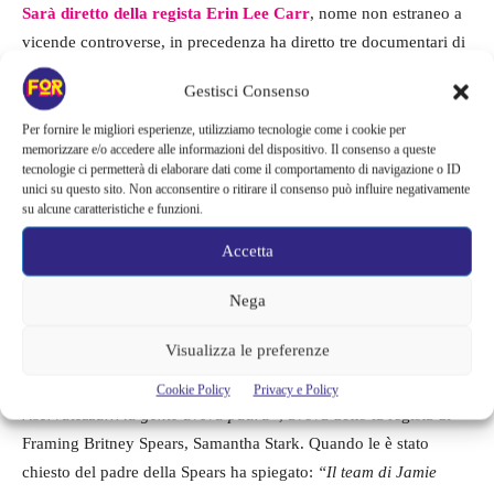
Sarà diretto della regista Erin Lee Carr
, nome non estraneo a
vicende controverse, in precedenza ha diretto tre documentari di
successo per la HBO, tra cui “
Mommy Dead and Dearest
”
Gestisci Consenso
sull’omicidio di sua madre Dee Dee da parte di Gypsy Rose
Blanchard;
“I Love You, Now Die: The Commonwealth v.
Per fornire le migliori esperienze, utilizziamo tecnologie come i cookie per
memorizzare e/o accedere alle informazioni del dispositivo. Il consenso a queste
Michelle Carter”
, sullo scandalo degli sms che hanno portato al
tecnologie ci permetterà di elaborare dati come il comportamento di navigazione o ID
suicidio di un adolescente;
“At the Heart of Gold: Inside the USA
unici su questo sito. Non acconsentire o ritirare il consenso può influire negativamente
su alcune caratteristiche e funzioni.
Gymnastics Scandal”
, sugli abusi sessuali del dottor Larry
Nassar sui ginnasti olimpici.
Accetta
Per quanto riguarda le persone che la produzione cercherà di far
Nega
intervenire, si parla della cerchia stretta della Spears, figure che
Visualizza le preferenze
non hanno partecipato al documentario di Hulu,
“Così tante
persone intorno a Britney hanno firmato accordi di
Cookie Policy
Privacy e Policy
riservatezza… la gente aveva paura”
, aveva detto la regista di
Framing Britney Spears, Samantha Stark. Quando le è stato
chiesto del padre della Spears ha spiegato:
“Il team di Jamie