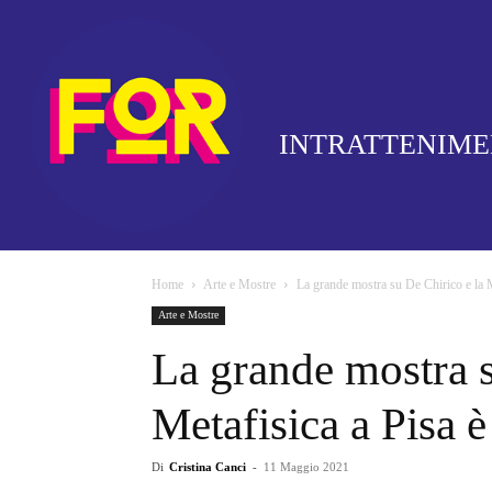
INTRATTENIM
Home
Arte e Mostre
La grande mostra su De Chirico e la Me
Arte e Mostre
La grande mostra s
Metafisica a Pisa è
Di
Cristina Canci
-
11 Maggio 2021