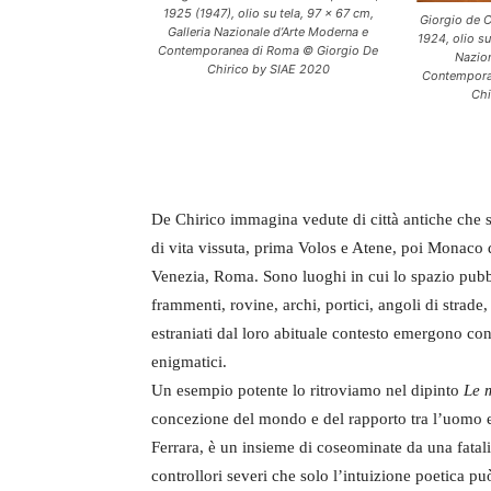
1925 (1947), olio su tela, 97 x 67 cm,
Giorgio de 
Galleria Nazionale d’Arte Moderna e
1924, olio su
Contemporanea di Roma © Giorgio De
Nazion
Chirico by SIAE 2020
Contempora
Chi
De Chirico immagina vedute di città antiche che s
di vita vissuta, prima Volos e Atene, poi Monaco 
Venezia, Roma. Sono luoghi in cui lo spazio pubb
frammenti, rovine, archi, portici, angoli di strade, 
estraniati dal loro abituale contesto emergono con 
enigmatici.
Un esempio potente lo ritroviamo nel dipinto
Le 
concezione del mondo e del rapporto tra l’uomo e l
Ferrara, è un insieme di coseominate da una fatali
controllori severi che solo l’intuizione poetica pu