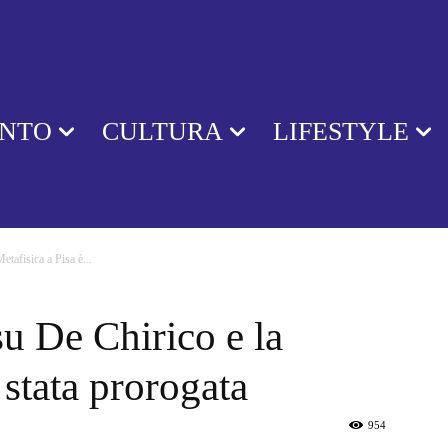
ENTO
CULTURA
LIFESTYLE
tafisica a Pisa è...
u De Chirico e la
 stata prorogata
954