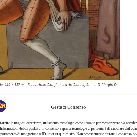
tela, 149 x 147 cm, Fondazione Giorgio e Isa de Chirico, Roma. © Giorgio De
ratela di Saretto Cincinelli e Lorenzo Canova
, presenta oltre
Gestisci Consenso
sta, seguendo un percorso cronologico che attraversa il lavoro
tici. Il percorso delle opere esposte ha infatti il merito di
fornire le migliori esperienze, utilizziamo tecnologie come i cookie per memorizzare e/o acceder
 del primo decennio del Novecento agli anni Dieci della
 informazioni del dispositivo. Il consenso a queste tecnologie ci permetterà di elaborare dati com
portamento di navigazione o ID unici su questo sito. Non acconsentire o ritirare il consenso pu
odo “classico” dei primi anni Venti della “seconda metafisica”