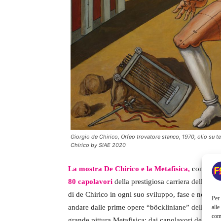
Giorgio de Chirico, Orfeo trovatore stanco, 1970, olio su 
Chirico by SIAE 2020
La mostra De Chirico e la Metafisica,
con la cu
80 capolavori
della prestigiosa carriera dell’arti
di de Chirico in ogni suo sviluppo, fase e nodi tema
Per 
andare dalle prime opere “böckliniane” della fine
alle
com
grande pittura Metafisica; dai capolavori del peri