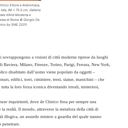
Chirico Ettore e Andromaca,
 tela, 98 x 75.5 cm, Galleria
ale d’Arte Moderna e
nea di Roma © Giorgio De
rico by SIAE 2020
i sovrappongono a visioni di città moderne riprese da luoghi
di Baviera, Milano, Firenze, Torino, Parigi, Ferrara, New York,
lico disabitato dall’uomo viene popolato da oggetti –
muri, edifici, torri, ciminiere, treni, statue, manichini – che
tutta la loro forza iconica diventando irreali, misteriosi,
muse inquietanti
, dove de Chirico fissa per sempre una
a realtà. Il mondo, attraverso la metafora della città di
tà illogica, un assurdo mistero a guardia del quale stanno
ò penetrare.