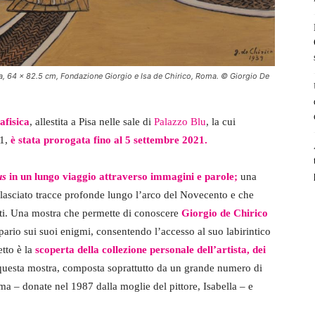
tela, 64 x 82.5 cm, Fondazione Giorgio e Isa de Chirico, Roma. © Giorgio De
afisica
, allestita a Pisa nelle sale di
Palazzo Blu
, la cui
21,
è stata prorogata fino al 5 settembre 2021.
us
in un lungo viaggio attraverso immagini e parole;
una
o lasciato tracce profonde lungo l’arco del Novecento e che
sti. Una mostra che permette di conoscere
Giorgio de Chirico
ipario sui suoi enigmi, consentendo l’accesso al suo labirintico
etto è la
scoperta della collezione personale dell’artista, dei
 questa mostra, composta soprattutto da un grande numero di
a – donate nel 1987 dalla moglie del pittore, Isabella – e