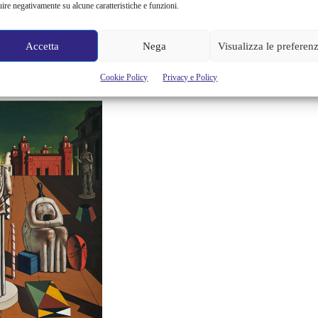
uire negativamente su alcune caratteristiche e funzioni.
, alle straordinarie ricerche sulla pittura dei grandi maestri
 e negli autoritratti, realizzati tra gli anni Trenta e gli anni
Accetta
Nega
Visualizza le preferen
eometafisica che recentemente ha riscosso un grande
Cookie Policy
Privacy e Policy