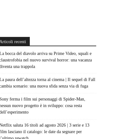
Articoli recenti
La bocca del diavolo arriva su Prime Video, squali e
claustrofobia nel nuovo survival horror: una vacanza
diventa una trappola
La paura dell’altezza torna al cinema | Il sequel di Fall
cambia scenario: una nuova sfida senza via di fuga
Sony ferma i film sui personaggi di Spider-Man,
nessun nuovo progetto è in sviluppo: cosa resta
dell’esperimento
Netflix saluta 16 titoli ad agosto 2026 | 3 serie e 13
film lasciano il catalogo: le date da segnare per
l’ultimo rewatch