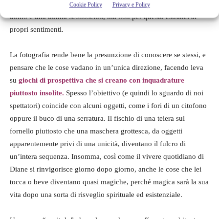
una donna all’interno di un matrimonio fino all’amicizia tra un
Cookie Policy
Privacy e Policy
uomo e una donna sconosciuti, ma non per questo estranei ai
propri sentimenti.
La fotografia rende bene la presunzione di conoscere se stessi, e
pensare che le cose vadano in un’unica direzione, facendo leva
su
giochi di prospettiva che si creano con inquadrature
piuttosto insolite.
Spesso l’obiettivo (e quindi lo sguardo di noi
spettatori) coincide con alcuni oggetti, come i fori di un citofono
oppure il buco di una serratura. Il fischio di una teiera sul
fornello piuttosto che una maschera grottesca, da oggetti
apparentemente privi di una unicità, diventano il fulcro di
un’intera sequenza. Insomma, così come il vivere quotidiano di
Diane si rinvigorisce giorno dopo giorno, anche le cose che lei
tocca o beve diventano quasi magiche, perché magica sarà la sua
vita dopo una sorta di risveglio spirituale ed esistenziale.