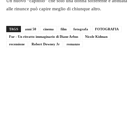
Un nuovo “capitolo” che solo una donna sofferente e abituata
alle rinunce può capire meglio di chiunque altro.
TAGS
anni 50
cinema
film
fotografa
FOTOGRAFIA
Fur - Un ritratto immaginario di Diane Arbus
Nicole Kidman
recensione
Robert Downey Jr
romanzo