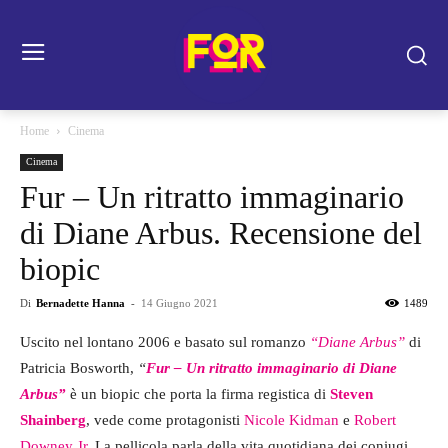
Home
Cinema
Cinema
Fur – Un ritratto immaginario
di Diane Arbus. Recensione del
biopic
Di
Bernadette Hanna
-
14 Giugno 2021
1489
Uscito nel lontano 2006 e basato sul romanzo
“Diane Arbus”
di
Patricia Bosworth,
“
Fur – Un ritratto immaginario di Diane
Arbus”
è un biopic che porta la firma registica di
Steven
Shainberg
, vede come protagonisti
Nicole Kidman
e
Robert
Downey Jr
. La pellicola
parla della vita quotidiana dei coniugi