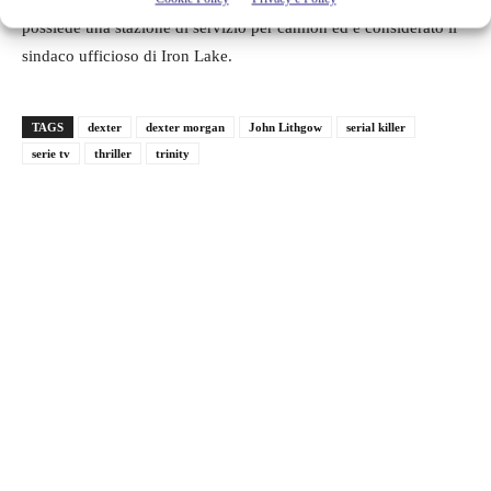
possiede una stazione di servizio per camion ed è considerato il
sindaco ufficioso di Iron Lake.
TAGS
dexter
dexter morgan
John Lithgow
serial killer
serie tv
thriller
trinity