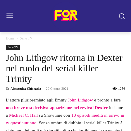
Home
Serie TV
Serie TV
John Lithgow ritorna in Dexter
nel ruolo del serial killer
Trinity
Di
Alessandra Chiaradia
-
29 Giugno 2021
1256
L’attore pluripremiato agli Emmy
John Lithgow
è pronto a fare
una breve ma decisiva apparizione nel revival Dexter
insieme
a
Michael C. Hall
su Showtime con
10 episodi inediti in arrivo in
tv quest’autunno
. Senza ombra di dubbio il serial killer Trinity è
stato uno dei ruoli più riusciti, oltre che terribilmente spaventosi,