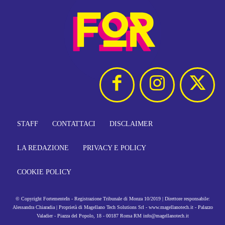
STAFF
CONTATTACI
DISCLAIMER
LA REDAZIONE
PRIVACY E POLICY
COOKIE POLICY
© Copyright FortementeIn - Registrazione Tribunale di Monza 10/2019 | Direttore responsabile:
Alessandra Chiaradia | Proprietà di Magellano Tech Solutions Srl - www.magellanotech.it - Palazzo
Valadier - Piazza del Popolo, 18 - 00187 Roma RM info@magellanotech.it