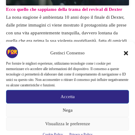
Ecco quello che sappiamo della trama del revival di Dexter
La nona stagione è ambientata 10 anni dopo il finale di Dexter,
dalle prime immagini ci viene mostrato il protagonista alle prese
con una vita apparentemente tranquilla, davvero lontana da
quella che era prima la sua violenta quotidianità, fatta di omicidi
e menzogne, nonostante il protagonista le considerasse giuste,
Gestisci Consenso
considerandosi un giustiziere corretto.
Per fornire le migliori esperienze, utilizziamo tecnologie come i cookie per
memorizzare e/o accedere alle informazioni del dispositivo. Il consenso a queste
Adesso Dexter si fa chiamare Jimmy dalle persone di Iron Lake,
tecnologie ci permetterà di elaborare dati come il comportamento di navigazione o ID
una piccola città nello Stato di New York dove la neve può
unici su questo sito. Non acconsentire o ritirare il consenso può influire negativamente
su alcune caratteristiche e funzioni.
rendere tutto più candido. È tranquillo, sorprendentemente
socievole e sorridente. In definitiva, irriconoscibile. Però come
Accetta
sappiamo, il lupo perde il pelo ma non il vizio, qualcosa o
Nega
qualcuno lo porta a uccidere di nuovo, a far riemergere dentro di
lui quel Passeggero Oscuro che abbiamo conosciuto e mai
Visualizza le preferenze
dimenticato. Potrebbe trattarsi di Kurt Caldwell, interpretato da
Clancy Brown, un uomo potente, generoso e amato da tutti che
Cookie Policy
Privacy e Policy