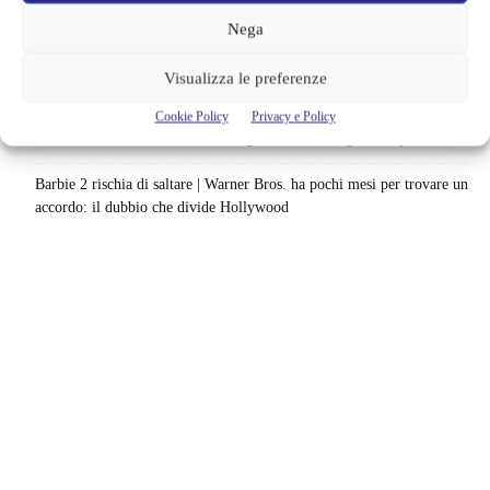
lavoro sul sequel: cosa manca per far partire il film
Nega
Sky e NOW svelano le uscite di agosto 2026 | Serie, film e
documentari in arrivo: i titoli da non perdere
Visualizza le preferenze
Spider-Man: Brand New Day riapre una vecchia ferita | Il finale
Cookie Policy
Privacy e Policy
alimenta una nuova teoria: il dettaglio che coinvolge i due più amati
Barbie 2 rischia di saltare | Warner Bros. ha pochi mesi per trovare un
accordo: il dubbio che divide Hollywood