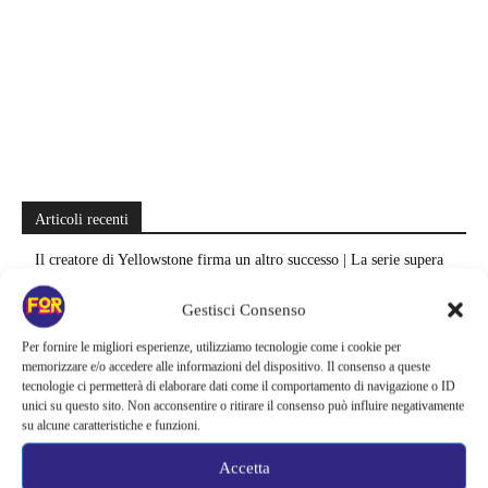
Articoli recenti
Il creatore di Yellowstone firma un altro successo | La serie supera
Fallout e One Piece: il risultato è eccezionale
Gestisci Consenso
Ted Lasso cambia completamente squadra | La quarta stagione riparte
Per fornire le migliori esperienze, utilizziamo tecnologie come i cookie per
dal calcio femminile: perché è la scelta più coerente
memorizzare e/o accedere alle informazioni del dispositivo. Il consenso a queste
tecnologie ci permetterà di elaborare dati come il comportamento di navigazione o ID
Monster affronta il caso Lizzie Borden, Netflix svela data e prime
unici su questo sito. Non acconsentire o ritirare il consenso può influire negativamente
immagini: cosa anticipano sulla nuova stagione
su alcune caratteristiche e funzioni.
Ready Player Two torna a dare segnali di vita | Zak Penn conferma il
Accetta