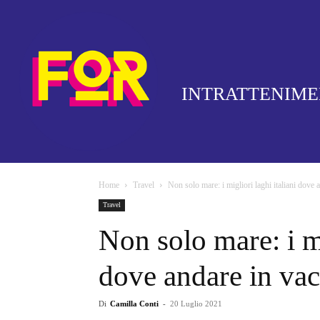
INTRATTENIM
Home
Travel
Non solo mare: i migliori laghi italiani dove 
Travel
Non solo mare: i mi
dove andare in va
Di
Camilla Conti
-
20 Luglio 2021