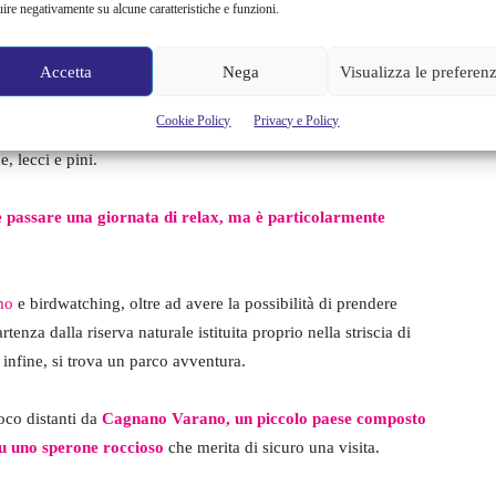
uire negativamente su alcune caratteristiche e funzioni.
i laghi italiani partendo dal sud Italia, in particolare dalla
Accetta
Nega
Visualizza le preferen
torio del Gargano troviamo
i Laghi di Lesina e Varano
.
Cookie Policy
Privacy e Policy
gono indicati come uno unico
, visto che sono separati
, lecci e pini.
e passare una giornata di relax, ma è particolarmente
mo
e birdwatching, oltre ad avere la possibilità di prendere
enza dalla riserva naturale istituita proprio nella striscia di
, infine, si trova un parco avventura.
oco distanti da
Cagnano Varano, un piccolo paese composto
u uno sperone roccioso
che merita di sicuro una visita.