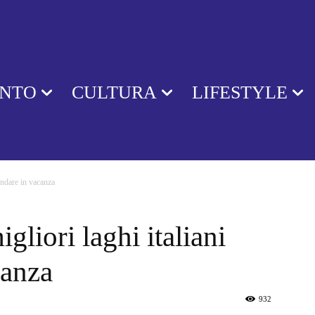
ENTO
CULTURA
LIFESTYLE
andare in vacanza
gliori laghi italiani
canza
932