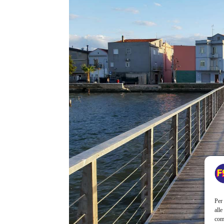
Per 
alle
com