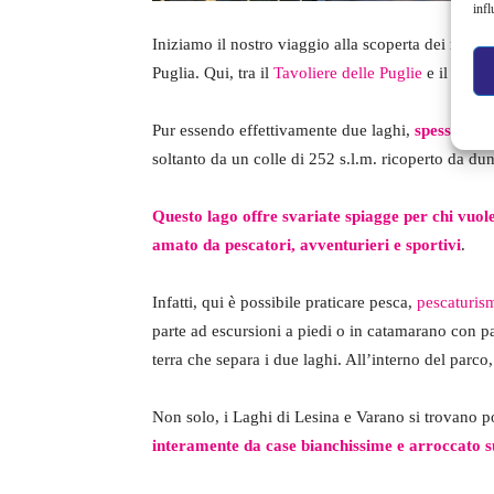
infl
Iniziamo il nostro viaggio alla scoperta dei miglior
Puglia. Qui, tra il
Tavoliere delle Puglie
e il terri
Pur essendo effettivamente due laghi,
spesso ven
soltanto da un colle di 252 s.l.m. ricoperto da dune
Questo lago offre svariate spiagge per chi vuol
amato da pescatori, avventurieri e sportivi
.
Infatti, qui è possibile praticare pesca,
pescaturis
parte ad escursioni a piedi o in catamarano con part
terra che separa i due laghi. All’interno del parco
Non solo, i Laghi di Lesina e Varano si trovano p
interamente da case bianchissime e arroccato s