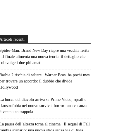
Articoli recenti
Spider-Man: Brand New Day riapre una vecchia ferita
| Il finale alimenta una nuova teoria: il dettaglio che
coinvolge i due più amati
Barbie 2 rischia di saltare | Warner Bros. ha pochi mesi
per trovare un accordo: il dubbio che divide
Hollywood
La bocca del diavolo arriva su Prime Video, squali e
claustrofobia nel nuovo survival horror: una vacanza
diventa una trappola
La paura dell’altezza torna al cinema | Il sequel di Fall
cambia scenario: una nuova sfida senza via di fuga