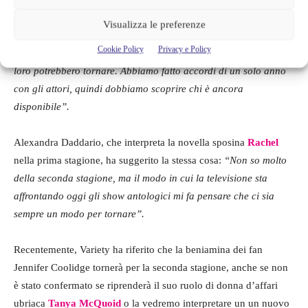
“Non penso che si possa essere credibile avere tutti i personaggi
Visualizza le preferenze
della prima stagione di nuovo nella stessa vacanza. Ma forse
Cookie Policy
Privacy e Policy
potrebbe essere una cosa tipo universo Marvel, dove alcuni di
loro potrebbero tornare. Abbiamo fatto accordi di un solo anno
con gli attori, quindi dobbiamo scoprire chi è ancora
disponibile”.
Alexandra Daddario, che interpreta la novella sposina
Rachel
nella prima stagione, ha suggerito la stessa cosa:
“Non so molto
della seconda stagione, ma il modo in cui la televisione sta
affrontando oggi gli show antologici mi fa pensare che ci sia
sempre un modo per tornare”.
Recentemente, Variety ha riferito che la beniamina dei fan
Jennifer Coolidge tornerà per la seconda stagione, anche se non
è stato confermato se riprenderà il suo ruolo di donna d’affari
ubriaca
Tanya McQuoid
o la vedremo interpretare un un nuovo