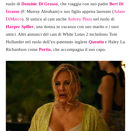
ruolo di
Dominic Di Grasso
, che viaggia con suo padre
Bert Di
Grasso
(F. Murray Abraham) e suo figlio appena laureato (
Adam
DiMarco
). Si unisce al cast anche
Aubrey Plaza
nel ruolo di
Harper Spiller
, una donna in vacanza con suo marito e i suoi
amici. Altri annunci del cast di White Lotus 2 includono Tom
Hollander nel ruolo dell’ex-patentato inglese
Quentin
e Haley Lu
Richardson come
Portia
, che accompagna il suo capo.