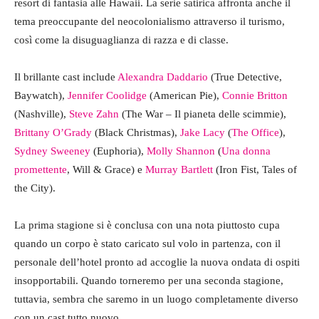
resort di fantasia alle Hawaii. La serie satirica affronta anche il
tema preoccupante del neocolonialismo attraverso il turismo,
così come la disuguaglianza di razza e di classe.
Il brillante cast include
Alexandra Daddario
(True Detective,
Baywatch),
Jennifer Coolidge
(American Pie),
Connie Britton
(Nashville),
Steve Zahn
(The War – Il pianeta delle scimmie),
Brittany O’Grady
(Black Christmas),
Jake Lacy
(
The Office
),
Sydney Sweeney
(Euphoria),
Molly Shannon
(
Una donna
promettente
, Will & Grace) e
Murray Bartlett
(Iron Fist, Tales of
the City).
La prima stagione si è conclusa con una nota piuttosto cupa
quando un corpo è stato caricato sul volo in partenza, con il
personale dell’hotel pronto ad accoglie la nuova ondata di ospiti
insopportabili. Quando torneremo per una seconda stagione,
tuttavia, sembra che saremo in un luogo completamente diverso
con un cast tutto nuovo.