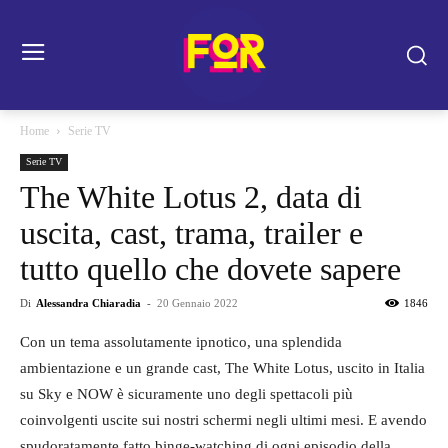
Home
Serie TV
Serie TV
The White Lotus 2, data di
uscita, cast, trama, trailer e
tutto quello che dovete sapere
Di
Alessandra Chiaradia
-
20 Gennaio 2022
1846
Con un tema assolutamente ipnotico, una splendida
ambientazione e un grande cast, The White Lotus, uscito in Italia
su Sky e NOW è sicuramente uno degli spettacoli più
coinvolgenti uscite sui nostri schermi negli ultimi mesi. E avendo
spudoratamente fatto binge-watching di ogni episodio della