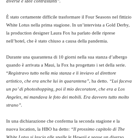
diverse e idee contrastanti”.
È stato certamente difficile trasformare il Four Seasons nel fittizio
White Lotus nella prima stagione. In un’intervista a Gold Derby,
la production designer Laura Fox ha parlato delle riprese
nell’hotel, che è stato chiuso a causa della pandemia.
Durante una quarantena di 10 giorni nella sua stanza d’albergo
quando è arrivata a Maui, la Fox ha progettato i set della serie.
“
Registravo tutto nella mia stanza e li inviavo al direttore
artistico, che era anche lui in quarantena”
, ha detto.
“Lui faceva
un po’ di photoshopping, poi il mio decoratore, che era a Los
Angeles, mi mandava le foto dei mobili. Era davvero tutto molto
strano”.
In una dichiarazione che conferma la seconda stagione e la
nuova location, la HBO ha detto:
“Il prossimo capitolo di The
White Lotus si lascia alle spalle le Hawaii e segue un diverso