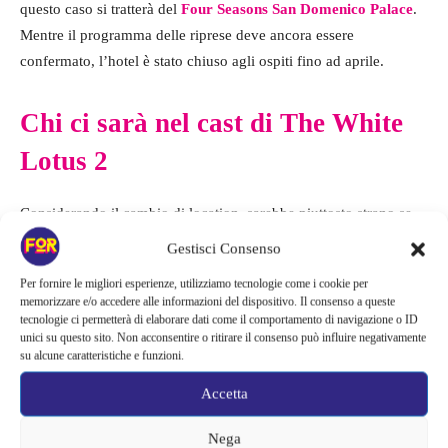
questo caso si tratterà del
Four Seasons San Domenico Palace
.
Mentre il programma delle riprese deve ancora essere
confermato, l’hotel è stato chiuso agli ospiti fino ad aprile.
Chi ci sarà nel cast di The White
Lotus 2
Considerando il cambio di location, sarebbe piuttosto strano se
vedessimo molti dei personaggi della prima stagione tornare per
Gestisci Consenso
la seconda. A meno che non siano il tipo di vacanzieri a cui piace
Per fornire le migliori esperienze, utilizziamo tecnologie come i cookie per
visitare ogni filiale di una particolare catena di hotel. Anche se,
memorizzare e/o accedere alle informazioni del dispositivo. Il consenso a queste
dato che la maggior parte di loro ha avuto una brutta esperienza,
tecnologie ci permetterà di elaborare dati come il comportamento di navigazione o ID
unici su questo sito. Non acconsentire o ritirare il consenso può influire negativamente
dubitiamo fortemente che torneranno. Il creatore Mike White lo
su alcune caratteristiche e funzioni.
ha praticamente confermato, anche se non esclude la possibilità
Accetta
di un universo condiviso in cui alcuni dei personaggi preesistenti
potrebbero riapparire.
Nega