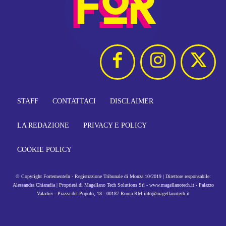
STAFF
CONTATTACI
DISCLAIMER
LA REDAZIONE
PRIVACY E POLICY
COOKIE POLICY
© Copyright FortementeIn - Registrazione Tribunale di Monza 10/2019 | Direttore responsabile:
Alessandra Chiaradia | Proprietà di Magellano Tech Solutions Srl - www.magellanotech.it - Palazzo
Valadier - Piazza del Popolo, 18 - 00187 Roma RM info@magellanotech.it