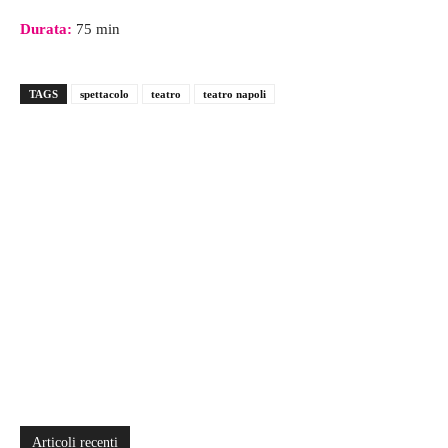
Durata:
75 min
TAGS
spettacolo
teatro
teatro napoli
Articoli recenti