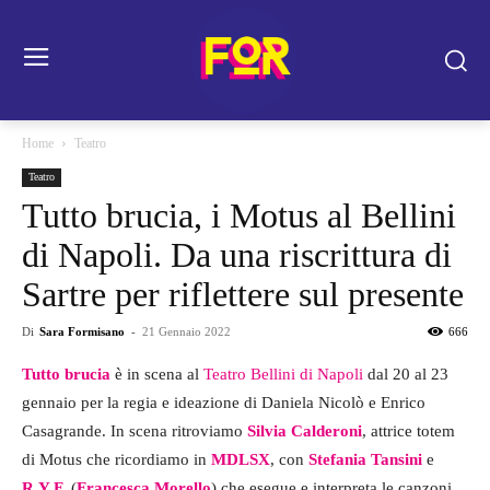
Home
Teatro
Teatro
Tutto brucia, i Motus al Bellini
di Napoli. Da una riscrittura di
Sartre per riflettere sul presente
Di
Sara Formisano
-
21 Gennaio 2022
666
Tutto brucia
è in scena al
Teatro Bellini di Napoli
dal 20 al 23
gennaio per la regia e ideazione di Daniela Nicolò e Enrico
Casagrande. In scena ritroviamo
Silvia Calderoni
, attrice totem
di Motus che ricordiamo in
MDLSX
, con
Stefania Tansini
e
R.Y.F.
(
Francesca Morello
) che esegue e interpreta le canzoni