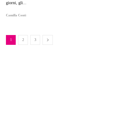
giorni, gli...
Camilla Conti
1
2
3