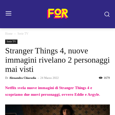
Home
Serie TV
Serie TV
Stranger Things 4, nuove
immagini rivelano 2 personaggi
mai visti
Di
Alessandra Chiaradia
-
24 Marzo 2022
1679
Netflix svela nuove immagini di Stranger Things 4 e
scopriamo due nuovi personaggi, ovvero Eddie e Argyle.