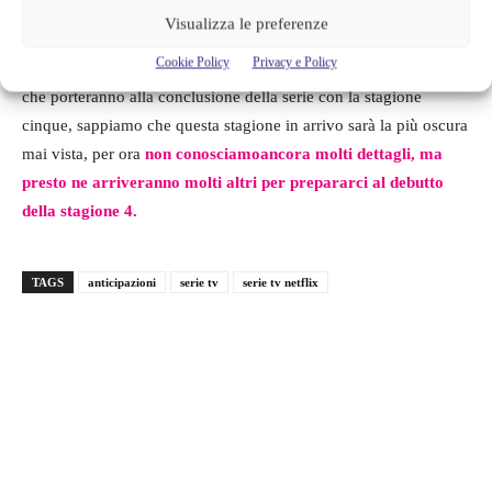
Peter Ballard, ma nelle foto ancora non lo si vede.
Visualizza le preferenze
Cookie Policy
Privacy e Policy
La quarta stagione di Stranger Things metterà in moto gli eventi
che porteranno alla conclusione della serie con la stagione
cinque, sappiamo che questa stagione in arrivo sarà la più oscura
mai vista, per ora
non conosciamoancora molti dettagli, ma
presto ne arriveranno molti altri per prepararci al debutto
della stagione 4.
TAGS
anticipazioni
serie tv
serie tv netflix