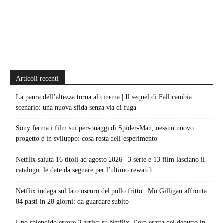
Articoli recenti
La paura dell’altezza torna al cinema | Il sequel di Fall cambia
scenario: una nuova sfida senza via di fuga
Sony ferma i film sui personaggi di Spider-Man, nessun nuovo
progetto è in sviluppo: cosa resta dell’esperimento
Netflix saluta 16 titoli ad agosto 2026 | 3 serie e 13 film lasciano il
catalogo: le date da segnare per l’ultimo rewatch
Netflix indaga sul lato oscuro del pollo fritto | Mo Gilligan affronta
84 pasti in 28 giorni: da guardare subito
Uno splendido errore 3 arriva su Netflix, l’ora esatta del debutto in