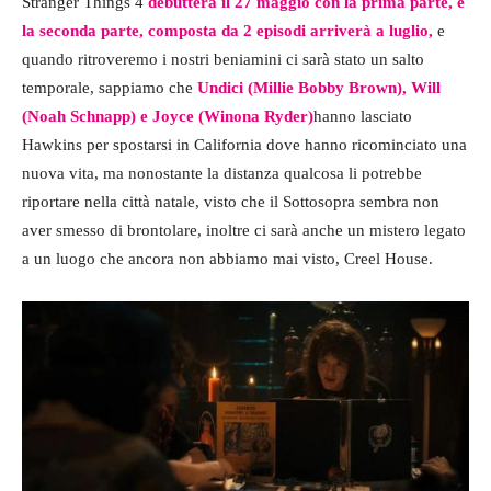
Stranger Things 4
debutterà il 27 maggio con la prima parte, e
la seconda parte, composta da 2 episodi arriverà a luglio,
e
quando ritroveremo i nostri beniamini ci sarà stato un salto
temporale, sappiamo che
Undici (Millie Bobby Brown), Will
(Noah Schnapp) e Joyce (Winona Ryder)
hanno lasciato
Hawkins per spostarsi in California dove hanno ricominciato una
nuova vita, ma nonostante la distanza qualcosa li potrebbe
riportare nella città natale, visto che il Sottosopra sembra non
aver smesso di brontolare, inoltre ci sarà anche un mistero legato
a un luogo che ancora non abbiamo mai visto, Creel House.