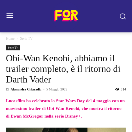
Home
Serie TV
Serie TV
Obi-Wan Kenobi, abbiamo il
trailer completo, è il ritorno di
Darth Vader
Di
Alessandra Chiaradia
-
5 Maggio 2022
814
Lucasfilm ha celebrato lo Star Wars Day del 4 maggio con un
nuovissimo trailer di Obi-Wan Kenobi, che mostra il ritorno
di Ewan McGregor nella serie Disney+.