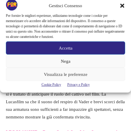
Gestisci Consenso
Per fornire le migliori esperienze, utilizziamo tecnologie come i cookie per
memorizzare e/o accedere alle informazioni del dispositivo. Il consenso a queste
tecnologie ci permetterà di elaborare dati come il comportamento di navigazione o ID
unici su questo sito. Non acconsentire o ritirare il consenso può influire negativamente
su alcune caratteristiche e funzioni.
Accetta
Nega
Da un lato, non è terribilmente sorprendente che il trailer di Obi-
Visualizza le preferenze
Wan Kenobi non mostri Darth Vader nella sua interezza.
Rogue
Cookie Policy
Privacy e Policy
One: A Star Wars Story ha avuto un approccio simile
quando
si è trattato di anticipare il ruolo del cattivo nel film. La
Lucasfilm sa che il suono del respiro di Vader e brevi scorci della
sua armatura sono sufficienti a far impazzire gli spettatori, senza
nemmeno mostrare la già confermata rivincita.