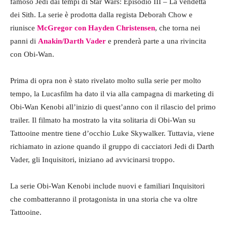
famoso Jedi dai tempi di Star Wars: Episodio III – La vendetta
dei Sith. La serie è prodotta dalla regista Deborah Chow e
riunisce
McGregor con Hayden Christensen
, che torna nei
panni di
Anakin/Darth Vader
e prenderà parte a una rivincita
con Obi-Wan.
Prima di opra non è stato rivelato molto sulla serie per molto
tempo, la Lucasfilm ha dato il via alla campagna di marketing di
Obi-Wan Kenobi all’inizio di quest’anno con il rilascio del primo
trailer. Il filmato ha mostrato la vita solitaria di Obi-Wan su
Tattooine mentre tiene d’occhio Luke Skywalker. Tuttavia, viene
richiamato in azione quando il gruppo di cacciatori Jedi di Darth
Vader, gli Inquisitori, iniziano ad avvicinarsi troppo.
La serie Obi-Wan Kenobi include nuovi e familiari Inquisitori
che combatteranno il protagonista in una storia che va oltre
Tattooine.