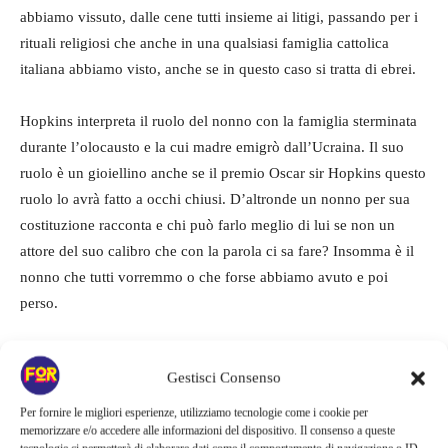
abbiamo vissuto, dalle cene tutti insieme ai litigi, passando per i
rituali religiosi che anche in una qualsiasi famiglia cattolica
italiana abbiamo visto, anche se in questo caso si tratta di ebrei.
Hopkins interpreta il ruolo del nonno con la famiglia sterminata
durante l’olocausto e la cui madre emigrò dall’Ucraina. Il suo
ruolo è un gioiellino anche se il premio Oscar sir Hopkins questo
ruolo lo avrà fatto a occhi chiusi. D’altronde un nonno per sua
costituzione racconta e chi può farlo meglio di lui se non un
attore del suo calibro che con la parola ci sa fare? Insomma è il
nonno che tutti vorremmo o che forse abbiamo avuto e poi
perso.
LEGGI ANCHE->
When Your Finish Saving the World,
Gestisci Consenso
esordio alla regia di Jesse Eisenberg apre La settimana
internazionale della critica a Cannes. Recensione
Per fornire le migliori esperienze, utilizziamo tecnologie come i cookie per
memorizzare e/o accedere alle informazioni del dispositivo. Il consenso a queste