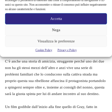
tecnologie ci permetterà di elaborare dati come il comportamento di navigazione o ID
Le scene nella scuola privata sono piuttosto surreali e senz’altro
unici su questo sito. Non acconsentire o ritirare il consenso può influire negativamente
metaforiche, la stessa presenza dei Trump è alquanto inquietante
su alcune caratteristiche e funzioni.
anche se essi rappresentano il denaro fine a se stesso, qualcosa
Accetta
che non interessa il protagonista.
Nega
LEGGI ANCHE ->
Le otto montagne al Festival di Cannes,
Visualizza le preferenze
dal romanzo di Cognetti una storia d’amicizia lunga una vita
e oltre. Recensione
Cookie Policy
Privacy e Policy
C’è anche una storia di amicizia, struggente perché uno dei due
non ha gli stessi mezzi dell’altro e anzi vive una serie di
problemi familiari che lo conducono sulla cattiva strada ma
proprio questa sua ribellione affascina il protagonista portandolo
a spingersi sempre oltre e, insieme ai consigli del nonno, questa
sarà la giusta spinta per lui di andare incontro al suo destino.
Un film godibile dall’inizio alla fine quello di Gray, fatto in