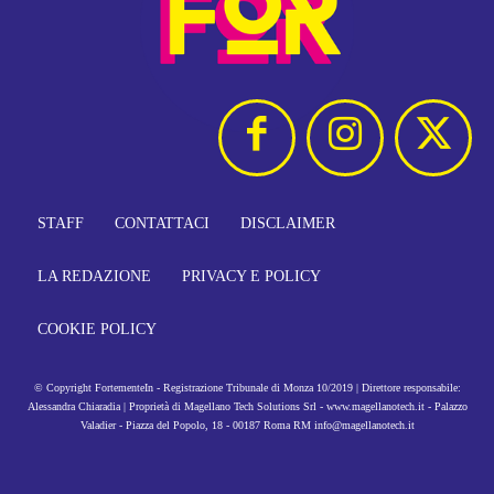
STAFF
CONTATTACI
DISCLAIMER
LA REDAZIONE
PRIVACY E POLICY
COOKIE POLICY
© Copyright FortementeIn - Registrazione Tribunale di Monza 10/2019 | Direttore responsabile:
Alessandra Chiaradia | Proprietà di Magellano Tech Solutions Srl - www.magellanotech.it - Palazzo
Valadier - Piazza del Popolo, 18 - 00187 Roma RM info@magellanotech.it